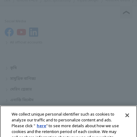
হোম
আমাদের সম্পর্কে
Sport Sponsorship
সামুদ্রিক খেলাধুলা
স্পনসরশিপ কর্মকাণ্ড
Social Media
All official accounts
কৃষি
সামুদ্রিক বাণিজ্য
মেরিন প্লেজার
এনার্জি সিস্টেম
শখের নৌকা
We collect unique personal identifier such as cookies to
analyze our traffic and to personalize content and ads.
ডিলার লোকেটর
Please click "
here
" to see more details about how we use
cookies and the retention period of each cookie. We may
যোগাযোগ