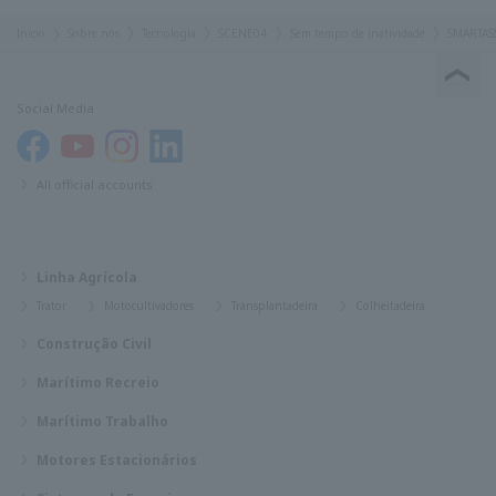
Início
Sobre nós
Tecnologia
SCENE04
Sem tempo de inatividade
SMARTASS
Social Media
All official accounts
Linha Agrícola
Trator
Motocultivadores
Transplantadeira
Colheitadeira
Construção Civil
Marítimo Recreio
Marítimo Trabalho
Motores Estacionários