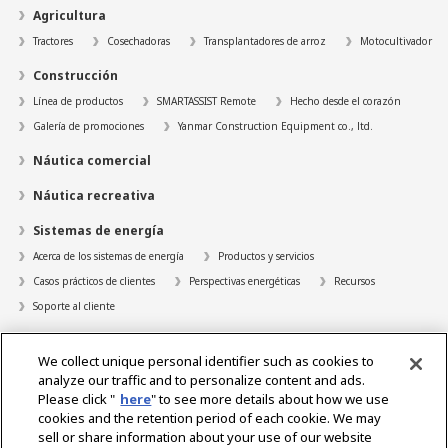
Agricultura
Tractores
Cosechadoras
Transplantadores de arroz
Motocultivador
Construcción
Línea de productos
SMARTASSIST Remote
Hecho desde el corazón
Galería de promociones
Yanmar Construction Equipment co., ltd.
Náutica comercial
Náutica recreativa
Sistemas de energía
Acerca de los sistemas de energía
Productos y servicios
Casos prácticos de clientes
Perspectivas energéticas
Recursos
Soporte al cliente
Localizador de distribuidores
We collect unique personal identifier such as cookies to
Contacto
analyze our traffic and to personalize content and ads.
Please click "
here
" to see more details about how we use
Acerca de nosotros
cookies and the retention period of each cookie. We may
sell or share information about your use of our website
Mensaje del Presidente
Nuestra misión
Áreas de negocio