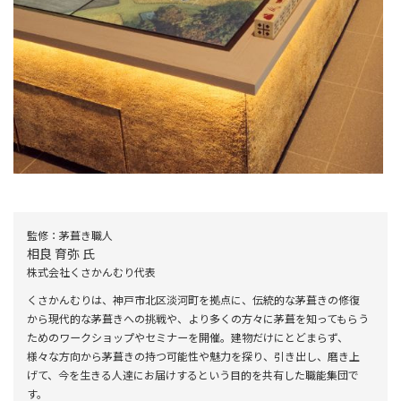
監修：茅葺き職⼈
相良 育弥 ⽒
株式会社くさかんむり代表
くさかんむりは、神⼾市北区淡河町を拠点に、伝統的な茅葺きの修復
から現代的な茅葺きへの挑戦や、より多くの⽅々に茅葺を知ってもらう
ためのワークショップやセミナーを開催。建物だけにとどまらず、
様々な⽅向から茅葺きの持つ可能性や魅⼒を探り、引き出し、磨き上
げて、今を⽣きる⼈達にお届けするという⽬的を共有した職能集団で
す。