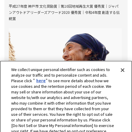
平成27年度 神⼾市 ⽂化奨励賞｜第10回地域再⽣⼤賞 優秀賞｜ジャパ
ンアウトドアリーダーズアワード2020 優秀賞｜令和4年度 創造する伝
統賞
We collect unique personal identifier such as cookies to
analyze our traffic and to personalize content and ads.
Please click "
here
" to see more details about how we
use cookies and the retention period of each cookie. We
may sell or share information about your use of our
website to/with our analytics and advertising partners,
who may combine it with other information that you have
provided to them or that they have collected from your
use of their services. You have the right to opt out of sale
or share of your personal information by us. Please click
[Do Not Sell or Share My Personal Information] to exercise
your right. If we have detected an opt-out preference