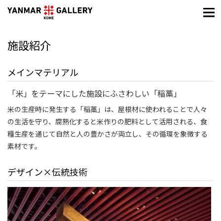
施設紹介
メインマテリアル
「⽶」をテーマにした施設にふさわしい「稲藁」
⽶の⽣産時に発⽣する「稲藁」は、屋根材に使われることで⼈々
の⽣活を守り、腐熟化すると⽶作りの肥料として活⽤される、⾷
糧⽣産を通じて⾃然と⼈の豊かさが両⽴し、その循環を象徴する
素材です。
デザイン×伝統技術