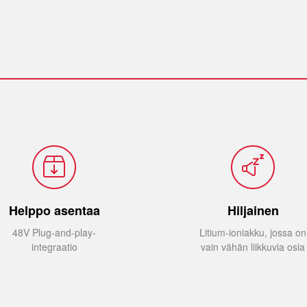
RIC PROPULSION
ELECTRIC SAILDRIVE
EMOTOR
SAILDRIVE
Helppo asentaa
Hiljainen
48V Plug-and-play-
Litium-ioniakku, jossa on
integraatio
vain vähän liikkuvia osia