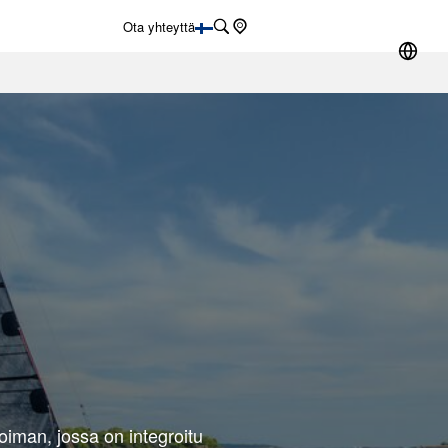
Haku
Ota yhteyttä
Etsi
Jälleenmyyjä
oiman, jossa on integroitu