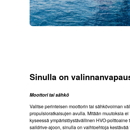
Sinulla on valinnanvapau
Moottori tai sähkö
Valitse perinteisen moottorin tai sähkövoiman v
propulsioratkaisujen avulla. Mitään muutoksia ei t
kyseessä ympäristöystävällinen HVO-polttoaine t
saildrive-ajoon, sinulla on vaihtoehtoja kestävää