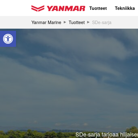
Tuotteet
Tekniikka
Yanmar Marine
Tuotteet
SDe-sarja
Open toolbar
SDe-sarja tarjoaa hiljais