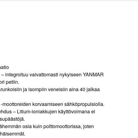
atio
a – integroituu vaivattomasti nykyiseen YANMAR
ri petiin
.
unkoisiin ja isompiin veneisiin aina 40 jalkaa
-moottoreiden
korvaamiseen sähköpropulsiolla
.
ehdus – Litium-ioniakkujen käyttövoimana ei
supäästöjä.
ähemmän osia kuin polttomoottorissa, joten
ähäisemmät.