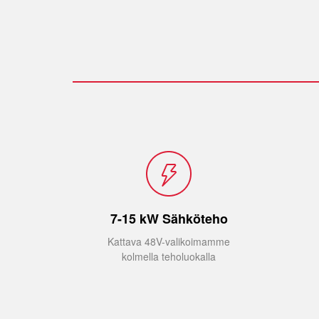
NEW
E-SAILDRIVE
ELECTRIC MOTOR
ELECT
7-15 kW Sähköteho
Kattava 48V-valikoimamme
kolmella teholuokalla