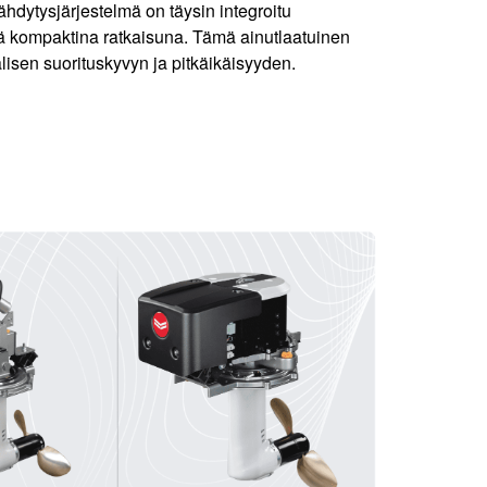
hdytysjärjestelmä on täysin integroitu
enä kompaktina ratkaisuna. Tämä ainutlaatuinen
isen suorituskyvyn ja pitkäikäisyyden.