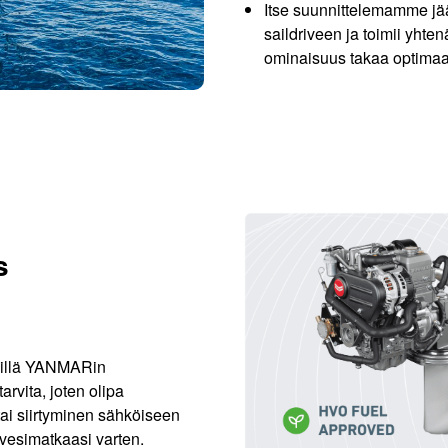
Itse suunnittelemamme jää
saildriveen ja toimii yht
ominaisuus takaa optimaal
s
älillä YANMARin
arvita, joten olipa
ai siirtyminen sähköiseen
 vesimatkaasi varten.