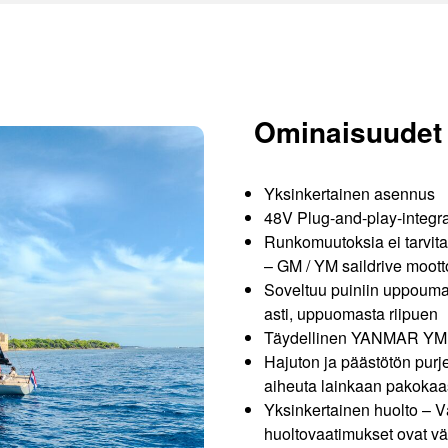
Ominaisuudet
Yksinkertainen asennus
48V Plug-and-play-integra
Runkomuutoksia ei tarvit
–
GM / YM saildrive mootto
Soveltuu puiniin uppoumar
asti, uppuomasta riipuen
Täydellinen YANMAR YM 
Hajuton ja päästötön purj
aiheuta lainkaan pakokaa
Yksinkertainen huolto – V
huoltovaatimukset ovat v