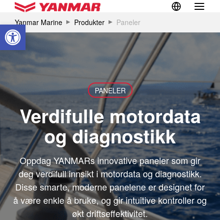
Yanmar Marine
Produkter
Paneler
Vis verktøylinjen
Paneler
PANELER
Verdifulle motordata
og diagnostikk
Oppdag YANMARs innovative paneler som gir
deg verdifull innsikt i motordata og diagnostikk.
Disse smarte, moderne panelene er designet for
å være enkle å bruke, og gir intuitive kontroller og
økt driftseffektivitet.