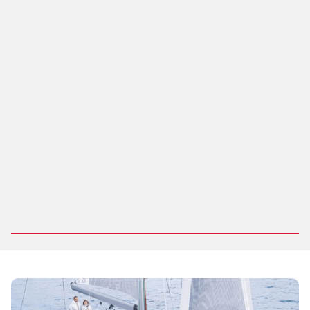
B25 & C35 Panels
Type
Electronic Panels