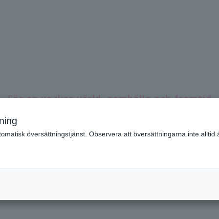
För en vacker värld, samhälle och framtid
Vårda mänskliga möjligheter
ning
tisk översättningstjänst. Observera att översättningarna inte alltid är