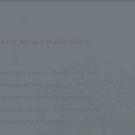
ligare berika människors
ar, växte upp i en liten bondby. Han
 önskan att lätta bördan av
h göra deras arbete mer bekvämt att
skors liv har gått i arv sedan Yanmars
Vi kallar detta HANASAKA.