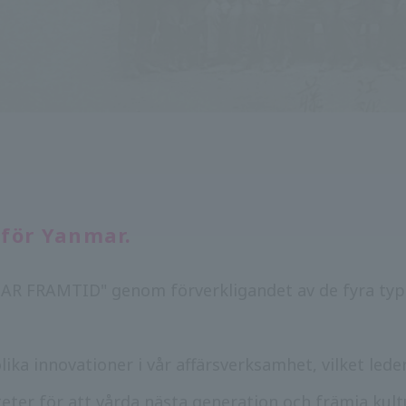
för Yanmar.
AR FRAMTID" genom förverkligandet av de fyra typer
 innovationer i vår affärsverksamhet, vilket leder 
ter för att vårda nästa generation och främja kultu