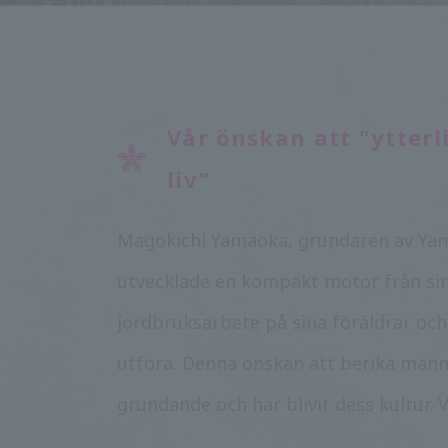
Vår önskan att "ytter
liv"
Magokichi Yamaoka, grundaren av Yanm
utvecklade en kompakt motor från sin
jordbruksarbete på sina föräldrar oc
utföra. Denna önskan att berika männi
grundande och har blivit dess kultur. 