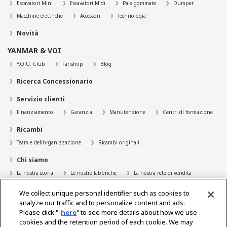
Escavatori Mini
Escavatori Midi
Pale gommate
Dumper
Macchine elettriche
Accessori
Technologia
Novità
YANMAR & VOI
Y.O.U. Club
Fanshop
Blog
Ricerca Concessionario
Servizio clienti
Finanziamento
Garanzia
Manutenzione
Centri di formazione
Ricambi
Team e dell'organizzazione
Ricambi originali
Chi siamo
La nostra storia
Le nostre fabbriche
La nostra rete di vendita
Qualità garantita nell'intera catena di approvvigionamento
We collect unique personal identifier such as cookies to
analyze our traffic and to personalize content and ads.
Carriera
Please click "
here
" to see more details about how we use
Contatti stampa
cookies and the retention period of each cookie. We may