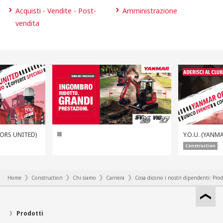
Acquisti - Vendite - Post-
Amministrazione
vendita
TORS UNITED)
Y.O.U. (YANM
Construction
Home
Construction
Chi siamo
Carriera
Cosa dicono i nostri dipendenti: Pr
Prodotti