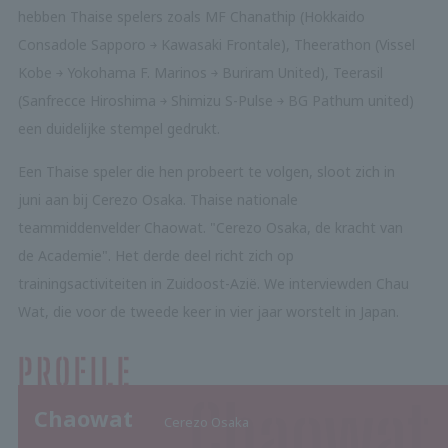
hebben Thaise spelers zoals MF Chanathip (Hokkaido
Consadole Sapporo ￫ Kawasaki Frontale), Theerathon (Vissel
Kobe ￫ Yokohama F. Marinos ￫ Buriram United), Teerasil
(Sanfrecce Hiroshima ￫ Shimizu S-Pulse ￫ BG Pathum united)
een duidelijke stempel gedrukt.
Een Thaise speler die hen probeert te volgen, sloot zich in
juni aan bij Cerezo Osaka. Thaise nationale
teammiddenvelder Chaowat. "Cerezo Osaka, de kracht van
de Academie". Het derde deel richt zich op
trainingsactiviteiten in Zuidoost-Azië. We interviewden Chau
Wat, die voor de tweede keer in vier jaar worstelt in Japan.
Chaowat
Cerezo Osaka