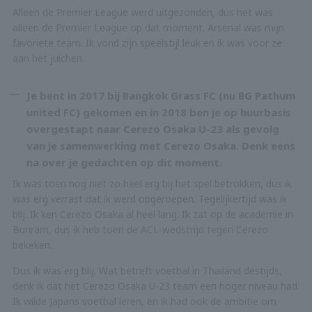
Alleen de Premier League werd uitgezonden, dus het was
alleen de Premier League op dat moment. Arsenal was mijn
favoriete team. Ik vond zijn speelstijl leuk en ik was voor ze
aan het juichen.
Je bent in 2017 bij Bangkok Grass FC (nu BG Pathum
united FC) gekomen en in 2018 ben je op huurbasis
overgestapt naar Cerezo Osaka U-23 als gevolg
van je samenwerking met Cerezo Osaka. Denk eens
na over je gedachten op dit moment.
Ik was toen nog niet zo heel erg bij het spel betrokken, dus ik
was erg verrast dat ik werd opgeroepen. Tegelijkertijd was ik
blij. Ik ken Cerezo Osaka al heel lang. Ik zat op de academie in
Buriram, dus ik heb toen de ACL-wedstrijd tegen Cerezo
bekeken.
Dus ik was erg blij. Wat betreft voetbal in Thailand destijds,
denk ik dat het Cerezo Osaka U-23 team een hoger niveau had.
Ik wilde Japans voetbal leren, en ik had ook de ambitie om