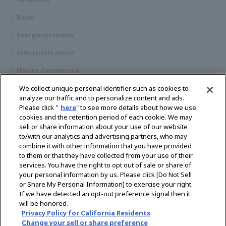
Bouw
Energiesystemen
Industriële motor
Marine Commercial
Pleziervaartuigen
We collect unique personal identifier such as cookies to
analyze our traffic and to personalize content and ads.
Over YANMAR
Please click "
here
" to see more details about how we use
cookies and the retention period of each cookie. We may
Dealerzoekfunctie
sell or share information about your use of our website
to/with our analytics and advertising partners, who may
Contact
combine it with other information that you have provided
to them or that they have collected from your use of their
services. You have the right to opt out of sale or share of
Select Region
your personal information by us. Please click [Do Not Sell
or Share My Personal Information] to exercise your right.
If we have detected an opt-out preference signal then it
Sociale media
will be honored.
Privacy Policy for California Residents
Privacybeleid
Cookie beleid
Gebruiksvoorwaarden
Change your sell or share preference