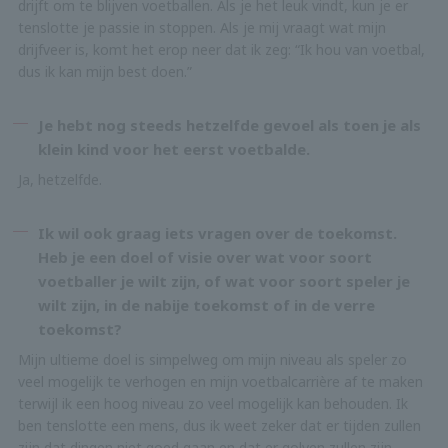
drijft om te blijven voetballen. Als je het leuk vindt, kun je er
tenslotte je passie in stoppen. Als je mij vraagt wat mijn
drijfveer is, komt het erop neer dat ik zeg: “Ik hou van voetbal,
dus ik kan mijn best doen.”
Je hebt nog steeds hetzelfde gevoel als toen je als
klein kind voor het eerst voetbalde.
Ja, hetzelfde.
Ik wil ook graag iets vragen over de toekomst.
Heb je een doel of visie over wat voor soort
voetballer je wilt zijn, of wat voor soort speler je
wilt zijn, in de nabije toekomst of in de verre
toekomst?
Mijn ultieme doel is simpelweg om mijn niveau als speler zo
veel mogelijk te verhogen en mijn voetbalcarrière af te maken
terwijl ik een hoog niveau zo veel mogelijk kan behouden. Ik
ben tenslotte een mens, dus ik weet zeker dat er tijden zullen
zijn dat dingen niet goed gaan en dat er golven zullen zijn,