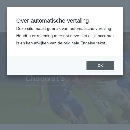
Over automatische vertaling
Keuzemenu
Over ons
Sportsponsoring
Amerikaans voetbal
VOETBAL IS O
Deze site maakt gebruik van automatische vertaling.
Houdt u er rekening mee dat deze niet altijd accuraat
is en kan afwijken van de originele Engelse tekst.
OK
Chaowat
's