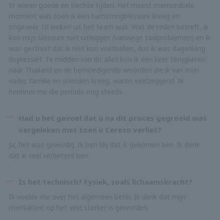
Er waren goede en slechte tijden. Het meest memorabele
moment was toen ik een hamstringblessure kreeg en
ongeveer 10 weken uit het team was. Wat de reden betreft, ik
kon mijn blessure niet uitleggen (vanwege taalproblemen) en ik
was gestrest dat ik niet kon voetballen, dus ik was dagenlang
depressief. Te midden van dit alles kon ik een keer terugkeren
naar Thailand en de bemoedigende woorden die ik van mijn
vader, familie en vrienden kreeg, waren veelzeggend. Ik
herinner me die periode nog steeds.
Had u het gevoel dat u na dit proces gegroeid was
vergeleken met toen u Cerezo verliet?
Ja, het was geweldig. Ik ben blij dat ik gekomen ben. Ik denk
dat ik veel verbeterd ben.
Is het technisch? Fysiek, zoals lichaamskracht?
Ik voelde me over het algemeen beter. Ik denk dat mijn
mentaliteit op het veld sterker is geworden.