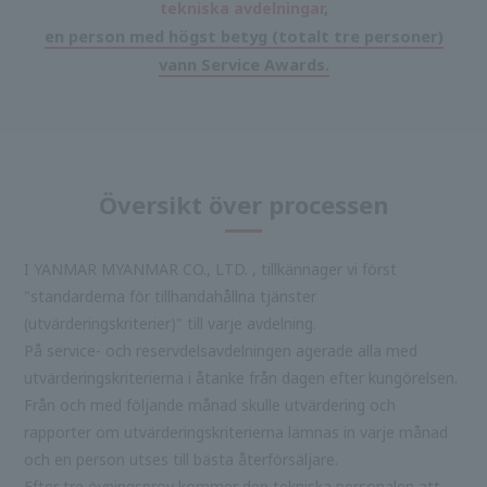
tekniska avdelningar
,
en person med högst betyg (totalt tre personer)
vann Service Awards.
Översikt över processen
I YANMAR MYANMAR CO., LTD. , tillkännager vi först
"standarderna för tillhandahållna tjänster
(utvärderingskriterier)" till varje avdelning.
På service- och reservdelsavdelningen agerade alla med
utvärderingskriterierna i åtanke från dagen efter kungörelsen.
Från och med följande månad skulle utvärdering och
rapporter om utvärderingskriterierna lämnas in varje månad
och en person utses till bästa återförsäljare.
Efter tre övningsprov kommer den tekniska personalen att