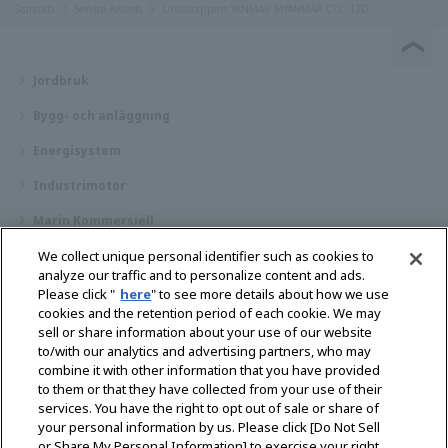
Startsida
Service Awards
Urvalsrapport YANMAR MYANMAR CO., LTD.
Jordbruk
Bygg- och anläggning
Energisystem
Industrimotor
Marin Kommersiell
Marin fritid
We collect unique personal identifier such as cookies to
analyze our traffic and to personalize content and ads.
Om YANMAR
Please click "
here
" to see more details about how we use
cookies and the retention period of each cookie. We may
Hitta återförsäljare
sell or share information about your use of our website
to/with our analytics and advertising partners, who may
Kontakt
combine it with other information that you have provided
to them or that they have collected from your use of their
services. You have the right to opt out of sale or share of
Select Region
your personal information by us. Please click [Do Not Sell
or Share My Personal Information] to exercise your right.