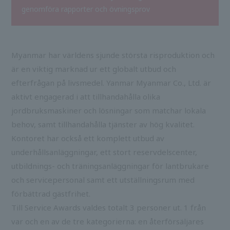
genomföra rapporter och övningsprov
Myanmar har världens sjunde största risproduktion och
är en viktig marknad ur ett globalt utbud och
efterfrågan på livsmedel. Yanmar Myanmar Co., Ltd. är
aktivt engagerad i att tillhandahålla olika
jordbruksmaskiner och lösningar som matchar lokala
behov, samt tillhandahålla tjänster av hög kvalitet.
Kontoret har också ett komplett utbud av
underhållsanläggningar, ett stort reservdelscenter,
utbildnings- och träningsanläggningar för lantbrukare
och servicepersonal samt ett utställningsrum med
förbättrad gästfrihet.
Till Service Awards valdes totalt 3 personer ut. 1 från
var och en av de tre kategorierna: en återförsäljares