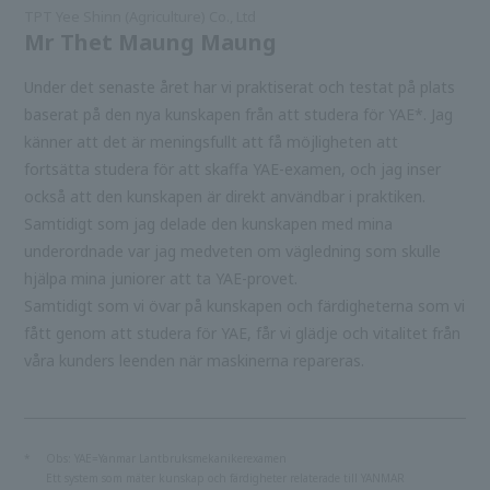
TPT Yee Shinn (Agriculture) Co., Ltd
Mr Thet Maung Maung
Under det senaste året har vi praktiserat och testat på plats
baserat på den nya kunskapen från att studera för YAE*. Jag
känner att det är meningsfullt att få möjligheten att
fortsätta studera för att skaffa YAE-examen, och jag inser
också att den kunskapen är direkt användbar i praktiken.
Samtidigt som jag delade den kunskapen med mina
underordnade var jag medveten om vägledning som skulle
hjälpa mina juniorer att ta YAE-provet.
Samtidigt som vi övar på kunskapen och färdigheterna som vi
fått genom att studera för YAE, får vi glädje och vitalitet från
våra kunders leenden när maskinerna repareras.
*
Obs: YAE=Yanmar Lantbruksmekanikerexamen
Ett system som mäter kunskap och färdigheter relaterade till YANMAR