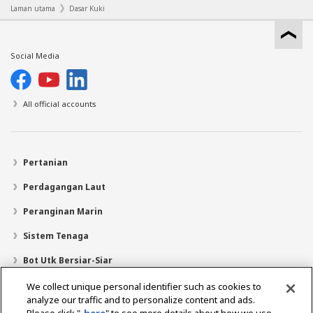
Laman utama
Dasar Kuki
Social Media
All official accounts
Pertanian
Perdagangan Laut
Peranginan Marin
Sistem Tenaga
Bot Utk Bersiar-Siar
Pencari Pengedar
We collect unique personal identifier such as cookies to
analyze our traffic and to personalize content and ads.
Sokongan