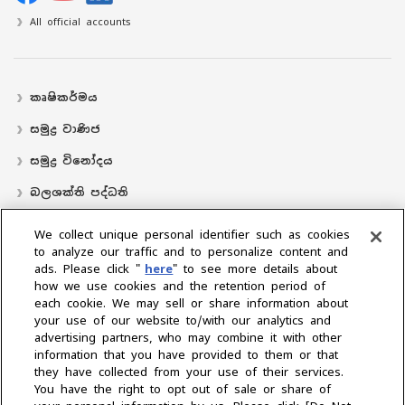
All official accounts
කෘෂිකර්මය
සමුද්‍ර වාණිජ
සමුද්‍ර විනෝදය
බලශක්ති පද්ධති
လှေ
We collect unique personal identifier such as cookies
to analyze our traffic and to personalize content and
බෙදාහරින්නාගේ ස්ථානය
ads. Please click "
here
" to see more details about
how we use cookies and the retention period of
සහාය
each cookie. We may sell or share information about
අප ගැන
your use of our website to/with our analytics and
advertising partners, who may combine it with other
ජනාධිපතිගේ පණිවිඩය
අපේ මෙහෙවර
ව්‍යාපාරික ප්‍රදේශ
information that you have provided to them or that
තාක්ෂණය
සමාගම් පැතිකඩ
ඉතිහාසය
CSR / පරිසරය
‍රීඩා
they have collected from your use of their services.
You have the right to opt out of sale or share of