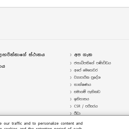
ාහරින්නාගේ ස්ථානය
අප ගැන
ජනාධිපතිගේ පණිවිඩය
ාය
අපේ මෙහෙවර
ව්‍යාපාරික ප්‍රදේශ
තාක්ෂණය
සමාගම් පැතිකඩ
ඉතිහාසය
CSR / පරිසරය
‍රීඩා
e our traffic and to personalize content and
e cookies and the retention period of each