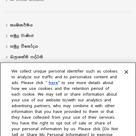
කෘෂිකර්මය
සමුද්‍ර වාණිජ
සමුද්‍ර විනෝදය
බලශක්ති පද්ධති
လှေ
We collect unique personal identifier such as cookies
to analyze our traffic and to personalize content and
බෙදාහරින්නාගේ ස්ථානය
ads. Please click "
here
" to see more details about
how we use cookies and the retention period of
සහාය
each cookie. We may sell or share information about
අප ගැන
your use of our website to/with our analytics and
advertising partners, who may combine it with other
ජනාධිපතිගේ පණිවිඩය
අපේ මෙහෙවර
ව්‍යාපාරික ප්‍රදේශ
information that you have provided to them or that
තාක්ෂණය
සමාගම් පැතිකඩ
ඉතිහාසය
CSR / පරිසරය
‍රීඩා
they have collected from your use of their services.
You have the right to opt out of sale or share of
your personal information by us. Please click [Do Not
කලාපය තෝරන්න
Sell or Share My Personal Information] to exercise