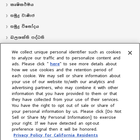
කෘෂිකර්මය
සමුද්‍ර වාණිජ
සමුද්‍ර විනෝදය
බලශක්ති පද්ධති
လှေ
We collect unique personal identifier such as cookies
to analyze our traffic and to personalize content and
බෙදාහරින්නාගේ ස්ථානය
ads. Please click "
here
" to see more details about
how we use cookies and the retention period of
සහාය
each cookie. We may sell or share information about
අප ගැන
your use of our website to/with our analytics and
advertising partners, who may combine it with other
ජනාධිපතිගේ පණිවිඩය
අපේ මෙහෙවර
ව්‍යාපාරික ප්‍රදේශ
information that you have provided to them or that
තාක්ෂණය
සමාගම් පැතිකඩ
ඉතිහාසය
CSR / පරිසරය
‍රීඩා
they have collected from your use of their services.
You have the right to opt out of sale or share of
your personal information by us. Please click [Do Not
කලාපය තෝරන්න
Sell or Share My Personal Information] to exercise
your right. If we have detected an opt-out
preference signal then it will be honored.
Privacy Policy for California Residents
රහස්‍යතා ප්‍රතිපත්තිය
කුකී ප්‍රතිපත්තිය
භාවිත නියම