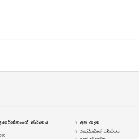
ාහරින්නාගේ ස්ථානය
අප ගැන
ජනාධිපතිගේ පණිවිඩය
ාය