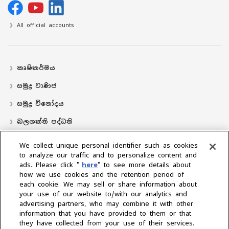
All official accounts
කෘෂිකර්මය
සමුද්‍ර වාණිජ
සමුද්‍ර විනෝදය
බලශක්ති පද්ධති
လှေ
We collect unique personal identifier such as cookies
to analyze our traffic and to personalize content and
බෙදාහරින්නාගේ ස්ථානය
ads. Please click "
here
" to see more details about
how we use cookies and the retention period of
සහාය
each cookie. We may sell or share information about
අප ගැන
your use of our website to/with our analytics and
advertising partners, who may combine it with other
ජනාධිපතිගේ පණිවිඩය
අපේ මෙහෙවර
ව්‍යාපාරික ප්‍රදේශ
information that you have provided to them or that
තාක්ෂණය
සමාගම් පැතිකඩ
ඉතිහාසය
CSR / පරිසරය
‍රීඩා
they have collected from your use of their services.