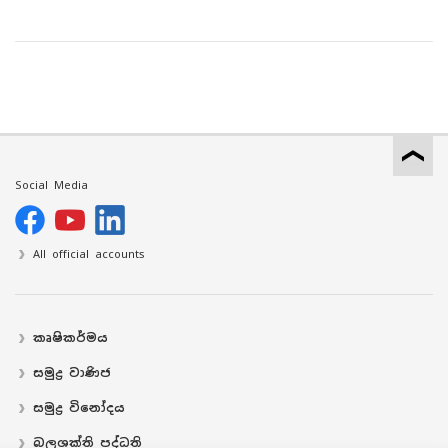
Social Media
All official accounts
කෘෂිකර්මය
සමුද්‍ර වාණිජ
සමුද්‍ර විනෝදය
බලශක්ති පද්ධති