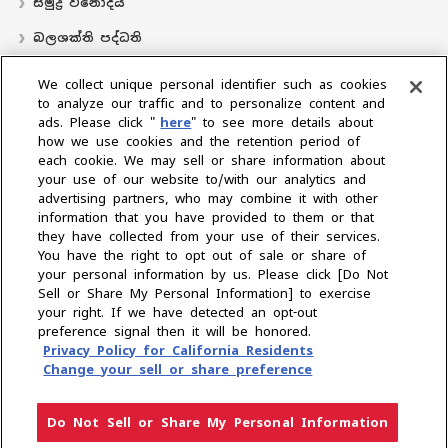
සමුද්‍ර විනෝදය
බලශක්ති පද්ධති
လှေ
We collect unique personal identifier such as cookies
to analyze our traffic and to personalize content and
බෙදාහරින්නාගේ ස්ථානය
ads. Please click "
here
" to see more details about
how we use cookies and the retention period of
සහාය
each cookie. We may sell or share information about
අප ගැන
your use of our website to/with our analytics and
advertising partners, who may combine it with other
ජනාධිපතිගේ පණිවිඩය
අපේ මෙහෙවර
ව්‍යාපාරික ප්‍රදේශ
information that you have provided to them or that
තාක්ෂණය
සමාගම් පැතිකඩ
ඉතිහාසය
CSR / පරිසරය
‍රීඩා
they have collected from your use of their services.
You have the right to opt out of sale or share of
your personal information by us. Please click [Do Not
කලාපය තෝරන්න
Sell or Share My Personal Information] to exercise
your right. If we have detected an opt-out
preference signal then it will be honored.
Privacy Policy for California Residents
රහස්‍යතා ප්‍රතිපත්තිය
කුකී ප්‍රතිපත්තිය
භාවිත නියම
Change your sell or share preference
අළු වෙළඳ පොළ දැන්වීම්
Do Not Sell or Share My Personal Information
ප්‍රකාශන හිමිකම © YANMAR HOLDINGS CO., LTD. සියලුම හිමිකම් ඇවිරිණි.