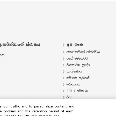
ාහරින්නාගේ ස්ථානය
අප ගැන
ජනාධිපතිගේ පණිවිඩය
ාය
අපේ මෙහෙවර
ව්‍යාපාරික ප්‍රදේශ
තාක්ෂණය
සමාගම් පැතිකඩ
ඉතිහාසය
CSR / පරිසරය
‍රීඩා
e our traffic and to personalize content and
e cookies and the retention period of each