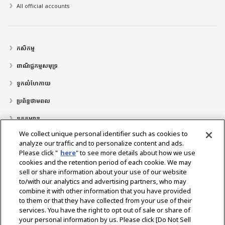
All official accounts
កសិកម្ម
ពាណិជ្ជកម្មសមុទ្រ
ទូកលំហែកាយ
ប្រព័ន្ធថាមពល
ទូកកម្សាន្ត
We collect unique personal identifier such as cookies to
ទីតាំងអ្នកតំណាងចែកចាយ
analyze our traffic and to personalize content and ads.
Please click "
here
" to see more details about how we use
គាំទ្រ
cookies and the retention period of each cookie. We may
អំពី​ពួក​យើង
sell or share information about your use of our website
to/with our analytics and advertising partners, who may
សារពីលោកប្រធានាធិបតី
បេ​សកម្ម​របស់​យើង
តំបន់អាជីវកម្ម
បច្ចេកវិទ្យា
combine it with other information that you have provided
ប្រវត្តិ​ក្រុមហ៊ុន
ប្រវត្តិសាស្រ្ត
CSR / បរិស្ថាន
កីឡា
to them or that they have collected from your use of their
services. You have the right to opt out of sale or share of
your personal information by us. Please click [Do Not Sell