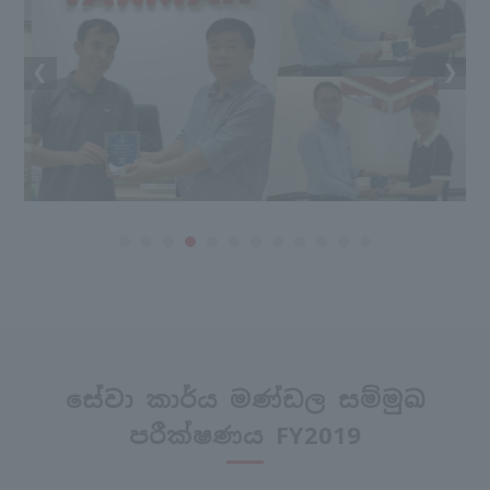
සේවා කාර්ය මණ්ඩල සම්මුඛ
පරීක්ෂණය FY2019