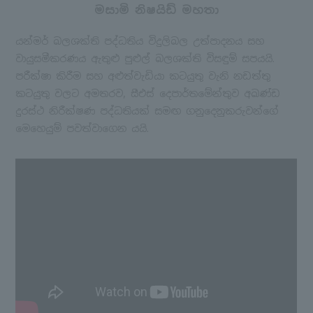
මසාමි නිෂයිඩ් මහතා
යන්මර් බලශක්ති පද්ධතිය විදුලිබල උත්පාදනය සහ
වායුසමීකරණය ඇතුළු පුළුල් බලශක්ති විසඳුම් සපයයි.
පරීක්ෂා කිරීම සහ අළුත්වැඩියා කටයුතු වැනි නඩත්තු
කටයුතු වලට අමතරව, සීඑස් දෙපාර්තමේන්තුව අඛණ්ඩ
දුරස්ථ නිරීක්ෂණ පද්ධතියක් සමඟ ගනුදෙනුකරුවන්ගේ
මෙහෙයුම් පවත්වාගෙන යයි.