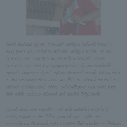
මගේ කාර්යය ප්‍රධාන වශයෙන් යන්ත්‍රය පාරිභෝගිකයාට
භාර දීමට පෙර පරීක්ෂා කිරීමයි. යන්ත්‍රය භාවිතා කරන
ආකාරය සහ පැය 500 ක වගකීම් සේවාවක් සපයන
ආකාරය ගැන මම ගනුදෙනුකරුවන්ට දේශන පවත්වමි.
අපගේ ගනුදෙනුකරුවන් ප්‍රධාන වශයෙන් සහල්, තිරිඟු වගා
කරන පොහොර වගා කරන ගොවීන් ය. වෙනත් සගයන් හා
අවසන් පරිශීලකයින් සමඟ සන්නිවේදනය කළ හැකි නිසා
මම මෙම කාර්යය බොහෝ සේ භුක්ති විඳින්නෙමි.
උපදේශනය මත පදනම්ව පාරිභෝගිකයින්ට ඔවුන්ගේ
යන්ත්‍ර පිළිබඳව මම විවිධ උපදෙස් ලබා දෙමි. මම
පාරිභෝගික ඒකකයේ ඇති ගැටළුව විස්තරාත්මකව විස්තර