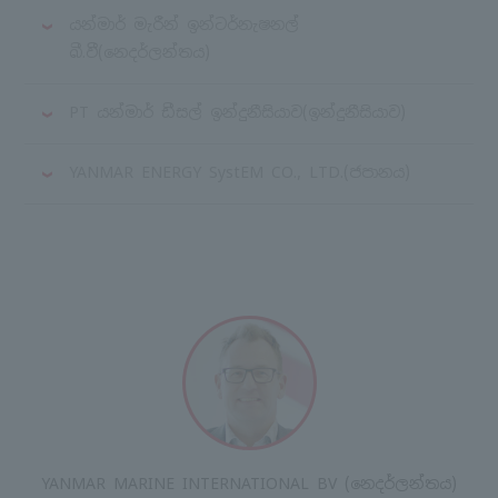
යන්මාර් මැරීන් ඉන්ටර්නැෂනල්
බී.වී
(නෙදර්ලන්තය)
PT යන්මාර් ඩීසල් ඉන්දුනීසියාව
(ඉන්දුනීසියාව)
YANMAR ENERGY SystEM CO., LTD.
(ජපානය)
YANMAR MARINE INTERNATIONAL BV (නෙදර්ලන්තය)