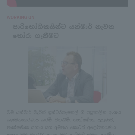
පාරිභෝගිකයින්ට යන්මාර් නැවත
තෝරා ගැනීමට
මම යන්මාර් මැරීන් ඉන්ටර්නැෂනල් හි පසුකාලීන අංශය
කළමනාකරණය කරමි. වගකීම්, තාක්ෂණික පුහුණුව,
තාක්ෂණික සහාය සහ අමතර කොටස් අලෙවිකරණය