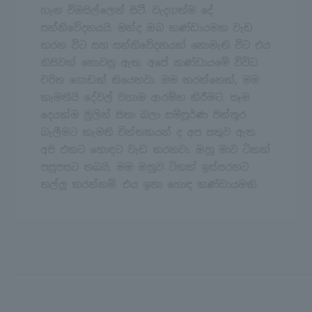
ගැන විමසිල්ලෙන් සිටී. වැදගත්ම දේ
සන්නිවේදනයයි. මන්ද ඔබ කණ්ඩායමක වැඩ
කරන විට සහ සන්නිවේදනයක් නොමැති විට එය
කිසිවක් නොවනු ඇත. අපේ කණ්ඩායමේ විවිධ
චරිත ගොඩක් තියෙනවා. මම කරන්නෙක්, මම
කැමතියි දේවල් වහාම ආරම්භ කිරීමට. සෑම
දෙයක්ම මුලින් සිතා බලා සම්පූර්ණ පින්තූර
බැලීමට කැමති චින්තකයන් ද අප සතුව ඇත.
අපි එකට හොඳට වැඩ කරනවා. ඔහු මාව ටිකක්
පසුපසට තබයි, මම ඔහුව ටිකක් ඉස්සරහට
තල්ලු කරන්නම්. එය ඉතා හොඳ කණ්ඩායමකි.