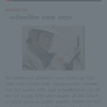
පාරිභෝගික සහන සඳහා
මම සාමාන්‍යයෙන් අධීක්ෂණය සඳහා වගකිව යුතු විදුලි
ජනක යන්ත්‍ර නඩත්තු කරමි. ගනුදෙනුකරුවන්ට පරීක්ෂණ
වැනි වැඩ යෝජනා කිරීම, පසුව ඇස්තමේන්තුවක් ලබා දීම
සහ වැඩ කටයුතු කිරීම මෙයට ඇතුළත් වේ. මම ටින්කර්
හා දේවල් ගොඩනඟා ගැනීමට කැමතියි, එබැවින් මම නැව්