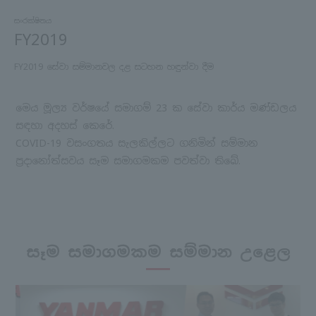
සංරක්ෂිතය
FY2019
FY2019 සේවා සම්මානවල දළ සටහන හඳුන්වා දීම
මෙය මූල්‍ය වර්ෂයේ සමාගම් 23 ක සේවා කාර්ය මණ්ඩලය
සඳහා අදහස් කෙරේ.
COVID-19 වසංගතය සැලකිල්ලට ගනිමින් සම්මාන
ප්‍රදානෝත්සවය සෑම සමාගමකම පවත්වා තිබේ.
සෑම සමාගමකම සම්මාන උළෙල