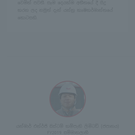
වෙමින් පවතී. සෑම දෙයක්ම අතීතයේ දී සිදු
කරන ලද නමුත් දැන් යන්ත්‍ර කෘෂිකර්මාන්තයේ
කොටසකි.
යන්මාර් එන්ර්ජි සිස්ටම් කම්පැනි ලිමිටඩ් (ජපානය)
FY2019 සම්මානලාභී