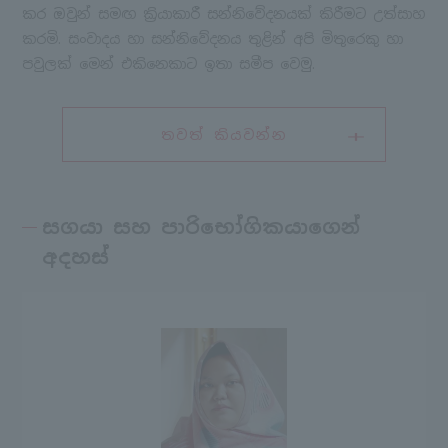
කර ඔවුන් සමඟ ක්‍රියාකාරී සන්නිවේදනයක් කිරීමට උත්සාහ
කරමි. සංවාදය හා සන්නිවේදනය තුළින් අපි මිතුරෙකු හා
පවුලක් මෙන් එකිනෙකාට ඉතා සමීප වෙමු.
තවත් කියවන්න
සගයා සහ පාරිභෝගිකයාගෙන්
අදහස්