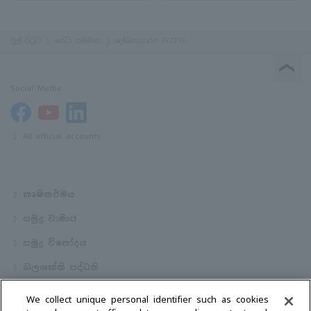
මුල් පිටුව
සේවා සම්මාන
ලේඛනාගාරය FY2019
Social Media
All official accounts
කෘෂිකර්මය
සමුද්‍ර වාණිජ
සමුද්‍ර විනෝදය
බලශක්ති පද්ධති
လှေ
We collect unique personal identifier such as cookies