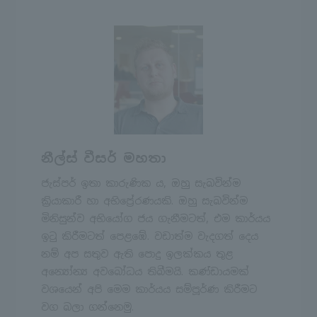
නීල්ස් වීසර් මහතා
ජැස්පර් ඉතා කාරුණික ය, ඔහු සැබවින්ම
ක්‍රියාකාරී හා අභිප්‍රේරණයකි. ඔහු සැබවින්ම
මිනිසුන්ව අභියෝග ජය ගැනීමටත්, එම කාර්යය
ඉටු කිරීමටත් පෙළඹේ. වඩාත්ම වැදගත් දෙය
නම් අප සතුව ඇති පොදු ඉලක්කය තුළ
අන්‍යෝන්‍ය අවබෝධය තිබීමයි. කණ්ඩායමක්
වශයෙන් අපි මෙම කාර්යය සම්පූර්ණ කිරීමට
වග බලා ගන්නෙමු.