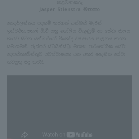
කළමනාකරු
Jasper Stienstra මහතා
නෙදර්ලන්තය පදනම් කරගත් යන්මාර් මැරීන්
ඉන්ටර්නැෂනල් බී.වී යනු ගෝලීය විකුණුම් හා සේවා ජාලය
භාරව සිටින යන්මාර්ගේ විනෝද ව්‍යාපාරය පාලනය කරන
සමාගමකි. ජැස්පර් ස්ටයින්ස්ට්‍රා මහතා පාරිභෝගික සේවා
දෙපාර්තමේන්තුව පවත්වාගෙන යන අතර දෛනික සේවා
කටයුතු සිදු කරයි.