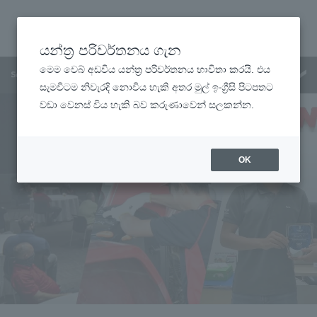
යන්ත්‍ර පරිවර්තනය ගැන
මෙම වෙබ් අඩවිය යන්ත්‍ර පරිවර්තනය භාවිතා කරයි. එය
මෙනු
සැමවිටම නිවැරදි නොවිය හැකි අතර මුල් ඉංග්‍රීසි පිටපතට
වඩා වෙනස් විය හැකි බව කරුණාවෙන් සලකන්න.
OK