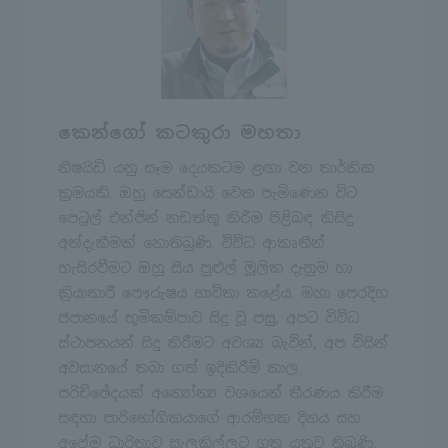
කෙන්ගෝ කටකුරා මහතා
නිෂයිඩ් යනු සෑම දෙයකටම ළඟා වන තාර්කික
ක්‍රමයකි. ඔහු සෙන්ඩායි වෙත පැමිණෙන විට
පෙට්‍රල් එන්ජින් නඩත්තු කිරීම පිළිබඳ කිසිදු
අත්දැකීමක් නොතිබුණි. විවිධ ආකෘතීන්
හැසිරවීමට ඔහු සිය පුළුල් මූලික දැනුම හා
ක්‍රියාකාරී පෞරුෂය භාවිතා කළේය. මහා පෙරදිග
ජපානයේ භූමිකම්පාව සිදු වූ පසු, අපට විවිධ
ස්ථාපනයන් සිදු කිරීමට අවශ්‍ය බැවින්, අප විසින්
අවසානයේ තබා ගත් ඉදිකිරීම් කාල
පරිච්ඡේදයක් අන්‍යෝන්‍ය වශයෙන් තීරණය කිරීම
සඳහා පාරිභෝගිකයාගේ ආරම්භක දිනය සහ
අපේම ධාරිතාව සැලකිල්ලට ගත යුතුව තිබුණි.