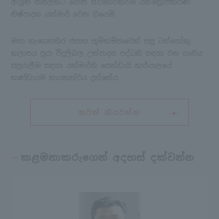
ආශ්‍රිත පාසලකට ගොස් ස්වාභාවිකවම යන්ත්‍රෝපකරණ
නිෂ්පාදක යන්මාර් වෙත ගියෙමි.
මහා නැගෙනහිර ජපාන භූමිකම්පාවෙන් පසු ටන්හෝකු
කලාපය පුරා විදුලිබල උත්පාදන පද්ධති සඳහා වන හානිය
සපුරාලීම සඳහා යන්මාර්හි සෙන්ඩායි කාර්යාලයේ
කණ්ඩායම නායකත්වය දුන්නේය.
තවත් කියවන්න
කළමනාකරුගෙන් අදහස් දක්වන්න