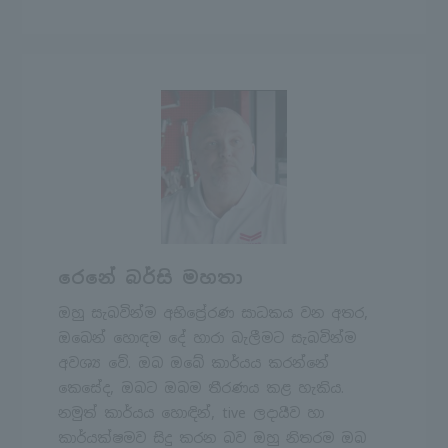
රෙනේ බර්සි මහතා
ඔහු සැබවින්ම අභිප්‍රේරණ සාධකය වන අතර,
ඔබෙන් හොඳම දේ හාරා බැලීමට සැබවින්ම
අවශ්‍ය වේ. ඔබ ඔබේ කාර්යය කරන්නේ
කෙසේද, ඔබට ඔබම තීරණය කළ හැකිය.
නමුත් කාර්යය හොඳින්, tive ලදායීව හා
කාර්යක්ෂමව සිදු කරන බව ඔහු නිතරම ඔබ