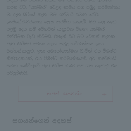
සඳහා මම වගකිව යුතුය. මම යන්මාර් සමඟ ආරම්භ
කරන විට, "යන්මාර්" වෙළඳ නාමය සහ සමුද්‍ර කර්මාන්තය
මා දැන සිටියේ නැත. මම යන්මාර් සමඟ සේවා
ඉංජිනේරුවරයෙකු ලෙස ආරම්භ කළෙමි. මට කළ හැකි
පළමු දෙය නම් වේගවත් යාත්‍රාවක විශාල යන්මාර්
එන්ජිමක වැඩ කිරීමයි. එතැන් සිට මට වෙනත් තැනක
වැඩ කිරීමට අවශ්‍ය නැත. සමුද්‍ර කර්මාන්තය ඉතා
සිත්ගන්නාසුළු, ඉතා අභියෝගාත්මක බැවින් එය විශිෂ්ට
නිෂ්පාදනයක්, එය විශිෂ්ට කර්මාන්තයකි. අව් කණ්ණාඩි
සමඟ බෝට්ටුවේ වැඩ කිරීම ඔබට සිතාගත හැකිද? එය
පරිපූර්ණයි.
තවත් කියවන්න
සගයන්ගෙන් අදහස්