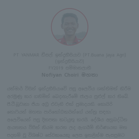
PT YANMAR ඩීසල් ඉන්දුනීසියාව (PT.Buana Jaya Agri)
(ඉන්දුනීසියාව)
FY2019 සම්මානලාභී
Nofiyan Choiri මහතා
යන්මාර් විසින් ඉන්දුනීසියාවේ පසු අලෙවිය ශක්තිමත් කිරීම
අරමුණු කර ගනිමින් බෙදාහැරීමේ ජාලය පුළුල් කර තිබේ.
පී.ටී.බුවානා ජියා අග්‍රි එවැනි එක් ප්‍රමාදයකි. කොයිරි
නොෆියන් මහතා පාරිභෝගිකයින්ගේ යන්ත්‍ර සඳහා
අලෙවියෙන් පසු දිනපතා කටයුතු කරයි. දේශීය අනුබද්ධිත
ආයතනය විසින් නියම කරන ලද ඇගයීම් නිර්ණායක මත
පදනම් වූ විශිෂ්ට සේවකයෙකු ලෙස ඉහළින්ම පැසසුමට