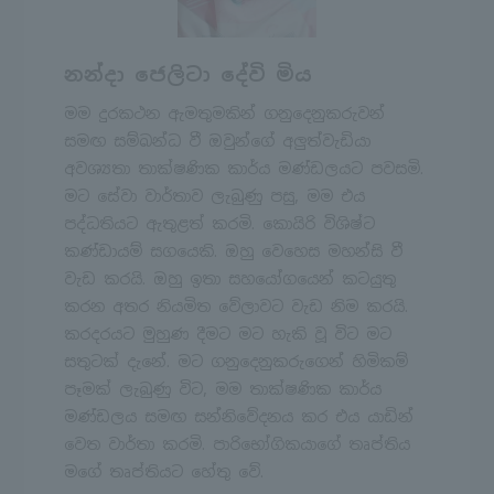
නන්දා ජෙලිටා දේවි මිය
මම දුරකථන ඇමතුමකින් ගනුදෙනුකරුවන්
සමඟ සම්බන්ධ වී ඔවුන්ගේ අලුත්වැඩියා
අවශ්‍යතා තාක්ෂණික කාර්ය මණ්ඩලයට පවසමි.
මට සේවා වාර්තාව ලැබුණු පසු, මම එය
පද්ධතියට ඇතුළත් කරමි. කොයිරි විශිෂ්ට
කණ්ඩායම් සගයෙකි. ඔහු වෙහෙස මහන්සි වී
වැඩ කරයි. ඔහු ඉතා සහයෝගයෙන් කටයුතු
කරන අතර නියමිත වේලාවට වැඩ නිම කරයි.
කරදරයට මුහුණ දීමට මට හැකි වූ විට මට
සතුටක් දැනේ. මට ගනුදෙනුකරුගෙන් හිමිකම්
පෑමක් ලැබුණු විට, මම තාක්ෂණික කාර්ය
මණ්ඩලය සමඟ සන්නිවේදනය කර එය යාඩින්
වෙත වාර්තා කරමි. පාරිභෝගිකයාගේ තෘප්තිය
මගේ තෘප්තියට හේතු වේ.