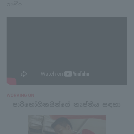
ලක්විය.
පාරිභෝගිකයින්ගේ තෘප්තිය සඳහා