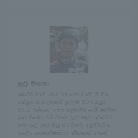
සුප්‍රි මහතා
කොයිරි මගේ හොඳ මිතුරෙක් වගේ, ඒ නිසා
යන්ත්‍රය ගැන උපදෙස් ඉල්ලීම මට පහසුයි.
වරක්, යන්ත්‍රයේ බලය හදිසියේම වෙබ් අඩවියට
බැස ගියේය. මම වහාම උදව් සඳහා චොයිරිට
කතා කළ අතර ඔහු එය වහාම අලුත්වැඩියා
කළේය. කෘෂිකර්මාන්තය වේගයෙන් වෙනස්