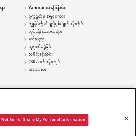
ေရာ
Yanmar အကြောင်း
ဥက္ကဌထံမှ အမှာစကား
ကျွန်ုပ်တို့၏ ရည်မှန်းချက်ပန်းတိုင်
လုပ်ငန်းနယ်ပယ်များ
နည်းပညာ
ကုမ္ပဏီပရိုဖိုင်
သမိုင်းကြောင်း​
CSR / ပတ်ဝန်းကျင်
အားကစား
 Not Sell or Share My Personal Information
ွင့်​ © YANMAR HOLDINGS CO., LTD. မူပိုင်ခွင့်အားလုံး လက်ဝယ်ပိုင်ဆိုင်သည်။​