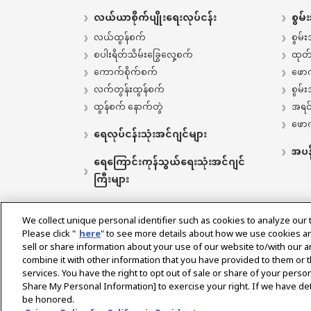
လယ်ယာစိုက်ပျိုးရေးလုပ်ငန်း
စွမ်
လယ်ထွန်စက်
စွမ်
စပါးရိတ်သိမ်းခြွေလှေ့စက်
ထုတ်က
ကောက်စိုက်စက်
ဖောက
လက်တွန်းထွန်စက်
စွမ်း
ထွန်စက် နောက်တွဲ
အရင်
ဖောက်
ရေလုပ်ငန်းသုံးအင်ဂျင်များ
အပန်
ရေကြောင်းကုန်သွယ်ရေးသုံးအင်ဂျင်
ကြီးများ
We collect unique personal identifier such as cookies to analyze our 
Please click "
here
" to see more details about how we use cookies a
Select Region
sell or share information about your use of our website to/with our 
combine it with other information that you have provided to them or t
services. You have the right to opt out of sale or share of your person
ကိုယ်ရေး မူဝါဒ
အသုံးပြုနေသော စည်းမျဉ်းစည်းကမ်းမျာ
Share My Personal Information] to exercise your right. If we have det
be honored.
တရားမဝင်ဈေးကွက်များသတိပေးခြင်း