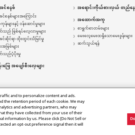
းအင်စနစ်
အရောင်းကိုယ်စားလှယ် တည်န
းအင်စနစ်များအကြောင်း
အထောက်အကူ​
ုန်များနှင့် ဝန်ဆောင်မှုများ
စာရွက်စာတမ်းများ
်သည် ဖြစ်ရပ်လေ့လာမှုများ
မေးလေ့မေးထရှိသောမေးခွန်းများ
အင်ဆိုင်ရာ ထိုးထွင်းသိမြင်မှု
ဆက်သွယ်ရန်
းအမြစ်များ
သည်ပံ့ပိုးမှု
းဖြေ အပျော်စီးလှေများ
traffic and to personalize content and ads.
nd the retention period of each cookie. We may
analytics and advertising partners, who may
hat they have collected from your use of their
al information by us. Please click [Do Not Sell or
Do
း
ected an opt-out preference signal then it will
မူပိုင်ခ