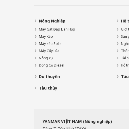
Nông Nghiệp
Hệ 
Máy Gặt Đập Liên Hợp
Giới
Máy Kéo
Sản 
Máy kéo Solis
Nghi
Máy Cấy Lúa
Thông
Nông cụ
Tài 
Động Cơ Diesel
Hỗ t
Du thuyền
Tàu 
Tàu thủy
YANMAR VIỆT NAM (Nông nghiệp)
Tầng 7, Tòa Nhà ITAXA,