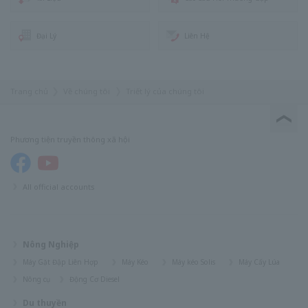
Đại Lý
Liên Hệ
Trang chủ
Về chúng tôi
Triết lý của chúng tôi
Phương tiện truyền thông xã hội
All official accounts
Nông Nghiệp
Máy Gặt Đập Liên Hợp
Máy Kéo
Máy kéo Solis
Máy Cấy Lúa
Nông cụ
Động Cơ Diesel
Du thuyền