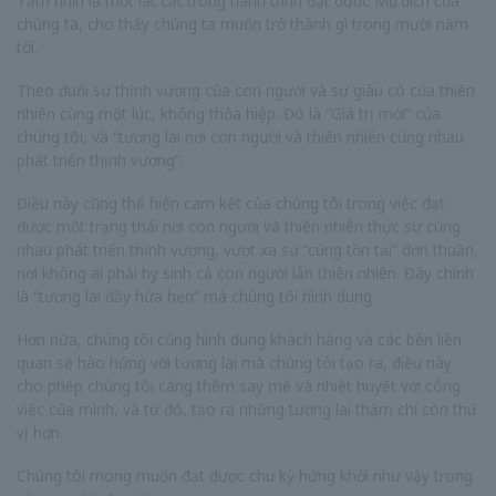
Tầm nhìn là một lát cắt trong hành trình đạt được Mục đích của
chúng ta, cho thấy chúng ta muốn trở thành gì trong mười năm
tới.
Theo đuổi sự thịnh vượng của con người và sự giàu có của thiên
nhiên cùng một lúc, không thỏa hiệp. Đó là “Giá trị mới” của
chúng tôi, và “tương lai nơi con người và thiên nhiên cùng nhau
phát triển thịnh vượng”.
Điều này cũng thể hiện cam kết của chúng tôi trong việc đạt
được một trạng thái nơi con người và thiên nhiên thực sự cùng
nhau phát triển thịnh vượng, vượt xa sự “cùng tồn tại” đơn thuần,
nơi không ai phải hy sinh cả con người lẫn thiên nhiên. Đây chính
là “tương lai đầy hứa hẹn” mà chúng tôi hình dung.
Hơn nữa, chúng tôi cũng hình dung khách hàng và các bên liên
quan sẽ hào hứng với tương lai mà chúng tôi tạo ra, điều này
cho phép chúng tôi càng thêm say mê và nhiệt huyết với công
việc của mình, và từ đó, tạo ra những tương lai thậm chí còn thú
vị hơn.
Chúng tôi mong muốn đạt được chu kỳ hứng khởi như vậy trong