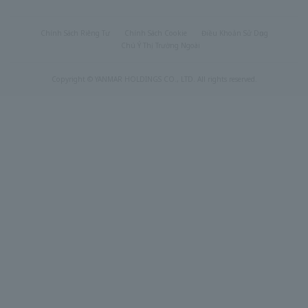
Chính Sách Riêng Tư
Chính Sách Cookie
Điều Khoản Sử Dụng
Chú Ý Thị Trường Ngoài
Copyright © YANMAR HOLDINGS CO., LTD. All rights reserved.