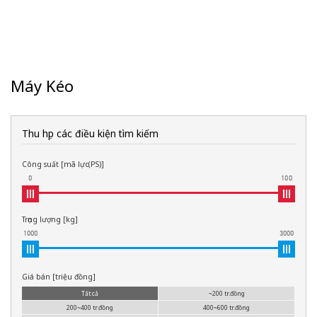
Máy Kéo
Thu hẹp các điều kiện tìm kiếm
Công suất [mã lực(PS)]
0
100
Trọng lượng [kg]
1000
3000
Giá bán [triệu đồng]
Tất cả
~200 tr.đồng
200~400 tr.đồng
400~600 tr.đồng