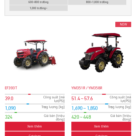
600~800 tr.đồng
800~1,000 tr.đồng
1,000 tr.đồng~
NEW
EF393T
YM351R / YM358R
Công suất [mã
Công suất [mã
39.0
51.4 ~ 57.6
lực(PS)]
lực(PS)]
Trọng lượng [kg]
Trọng lượng [kg]
1,090
1,690 ~ 1,850
Giá bán [triệu
Giá bán [triệu
324
420 ~ 448
đồng]
đồng]
Xem thêm
Xem thêm