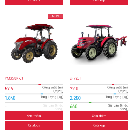
Catalogs
Catalogs
NEW
YM358R-L1
EF725T
Công suất [mã
Công suất [mã
57.6
72.0
lực(PS)]
lực(PS)]
Trọng lượng [kg]
Trọng lượng [kg]
1,840
2,250
Giá bán [triệu
Giá bán [triệu
-
660
đồng]
đồng]
Xem thêm
Xem thêm
Catalogs
Catalogs