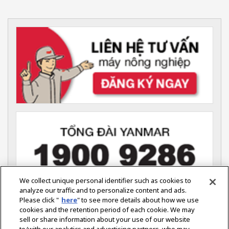
We collect unique personal identifier such as cookies to
analyze our traffic and to personalize content and ads.
Please click "
here
" to see more details about how we use
YANMAR VIỆT NAM (Nông nghiệp)
cookies and the retention period of each cookie. We may
Tầng 7, Tòa Nhà ITAXA,
sell or share information about your use of our website
126 Nguyễn Thị Minh Khai,
Phường Võ Thị Sáu,