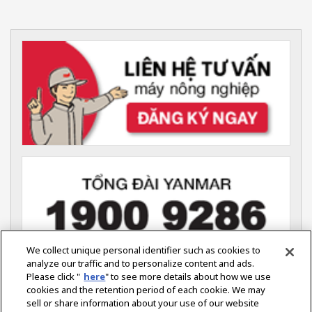
We collect unique personal identifier such as cookies to
analyze our traffic and to personalize content and ads.
Please click "
here
" to see more details about how we use
YANMAR VIỆT NAM (Nông nghiệp)
cookies and the retention period of each cookie. We may
Tầng 7, Tòa Nhà ITAXA,
sell or share information about your use of our website
126 Nguyễn Thị Minh Khai,