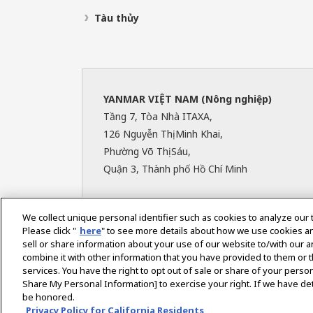
Tàu thủy
YANMAR VIỆT NAM (Nông nghiệp)
Tầng 7, Tòa Nhà ITAXA,
126 Nguyễn Thị Minh Khai,
Phường Võ Thị Sáu,
Quận 3, Thành phố Hồ Chí Minh
We collect unique personal identifier such as cookies to analyze our 
Please click "
here
" to see more details about how we use cookies a
sell or share information about your use of our website to/with our 
Select Region
combine it with other information that you have provided to them or t
services. You have the right to opt out of sale or share of your person
Share My Personal Information] to exercise your right. If we have det
be honored.
Chính Sách Riêng Tư
Política de cookies
Điều Kho
Privacy Policy for California Residents