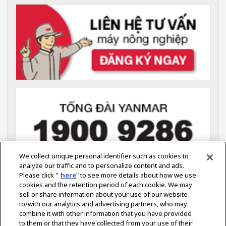
We collect unique personal identifier such as cookies to
analyze our traffic and to personalize content and ads.
Please click "
here
" to see more details about how we use
YANMAR VIỆT NAM (Nông nghiệp)
cookies and the retention period of each cookie. We may
Tầng 7, Tòa Nhà ITAXA,
sell or share information about your use of our website
126 Nguyễn Thị Minh Khai,
Phường Võ Thị Sáu,
to/with our analytics and advertising partners, who may
Quận 3, Thành phố Hồ Chí Minh
combine it with other information that you have provided
to them or that they have collected from your use of their