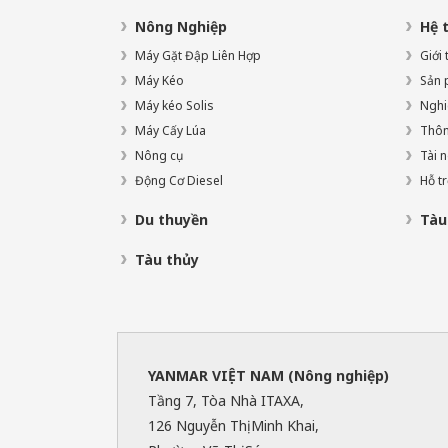
Nông Nghiệp
Hệ 
Máy Gặt Đập Liên Hợp
Giới
Máy Kéo
Sản 
Máy kéo Solis
Nghi
Máy Cấy Lúa
Thông
Nông cụ
Tài 
Động Cơ Diesel
Hỗ t
Du thuyền
Tàu 
Tàu thủy
YANMAR VIỆT NAM (Nông nghiệp)
Tầng 7, Tòa Nhà ITAXA,
126 Nguyễn Thị Minh Khai,