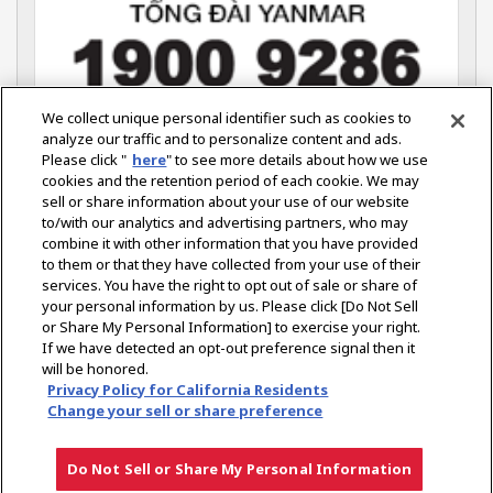
We collect unique personal identifier such as cookies to
analyze our traffic and to personalize content and ads.
Please click "
here
" to see more details about how we use
YANMAR VIỆT NAM (Nông nghiệp)
cookies and the retention period of each cookie. We may
Tầng 7, Tòa Nhà ITAXA,
sell or share information about your use of our website
126 Nguyễn Thị Minh Khai,
Phường Võ Thị Sáu,
to/with our analytics and advertising partners, who may
Quận 3, Thành phố Hồ Chí Minh
combine it with other information that you have provided
to them or that they have collected from your use of their
services. You have the right to opt out of sale or share of
your personal information by us. Please click [Do Not Sell
or Share My Personal Information] to exercise your right.
Select Region
If we have detected an opt-out preference signal then it
will be honored.
Privacy Policy for California Residents
Chính Sách Riêng Tư
Política de cookies
Điều Khoản Sử Dụng
Change your sell or share preference
Chú Ý Thị Trường Ngoài
Do Not Sell or Share My Personal Information
Copyright © YANMAR HOLDINGS CO., LTD. All rights reserved.