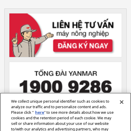
We collect unique personal identifier such as cookies to
analyze our traffic and to personalize content and ads.
Please click "
here
" to see more details about how we use
YANMAR VIỆT NAM (Nông nghiệp)
cookies and the retention period of each cookie. We may
Tầng 7, Tòa Nhà ITAXA,
sell or share information about your use of our website
126 Nguyễn Thị Minh Khai,
Phường Võ Thị Sáu,
to/with our analytics and advertising partners, who may