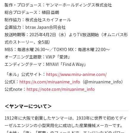
製作・プロデュース：ヤンマーホールディングス株式会社
総合プロデュース：植田 益朗
制作協力：株式会社スカイフォール
企画協力：btrax Japan合同会社
放送時期等：2025年4月2日（水）よりTV放送開始（オムニバス形
式のストーリー、全5話）
MBS：毎週水曜 26:30～／TOKYO MX：毎週木曜 22:00～
オープニング主題歌：V.W.P「愛詩」
エンディングテーマ：MIYAVI「Find A Way」
「未ル」公式サイト：
https://www.miru-anime.com/
公式X：
https://x.com/miruanime_info
（@miruanime_info）
公式note：
https://note.com/miruanime_info
＜ヤンマーについて＞
1912年に大阪で創業したヤンマーは、1933年に世界で初めてディ
ーゼルエンジンの小型実用化に成功した産業機械メーカーです。
「大地」「海」「都市」のフィールドで、エンジンなどのパワー