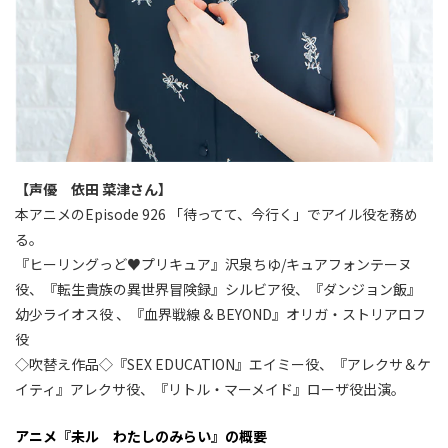
【声優 依田 菜津さん】
本アニメのEpisode 926 「待ってて、今行く」でアイル役を務め
る。
『ヒーリングっど♥プリキュア』沢泉ちゆ/キュアフォンテーヌ
役、『転生貴族の異世界冒険録』シルビア役、『ダンジョン飯』
幼少ライオス役 、『血界戦線 & BEYOND』オリガ・ストリアロフ
役
◇吹替え作品◇『SEX EDUCATION』エイミー役、『アレクサ＆ケ
イティ』アレクサ役、『リトル・マーメイド』ローザ役出演。
アニメ『未ル わたしのみらい』の概要