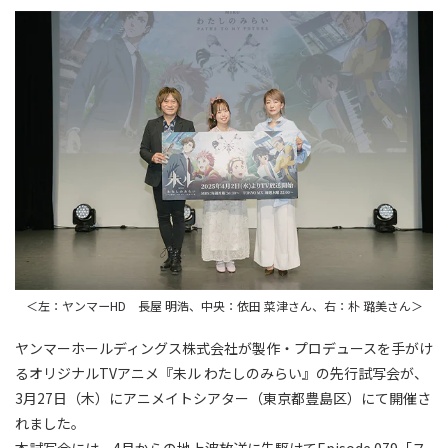
＜左：ヤンマーHD 長屋 明浩、中央：依田 菜津さん、右：朴 璐美さん＞
ヤンマーホールディングス株式会社が製作・プロデュースを手がけ
るオリジナルTVアニメ『未ル わたしのみらい』の先行試写会が、
3月27日（木）にアニメイトシアター（東京都豊島区）にて開催さ
れました。
本試写会には、4月からの地上波放送に先駆けてEpisode 079「ス