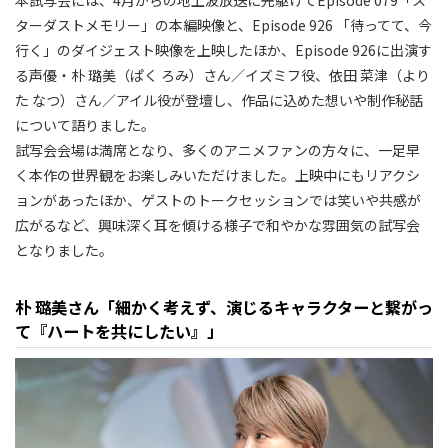
ターダストメモリー」の本編映像と、Episode 926 「待ってて、今
行く」のダイジェスト映像を上映したほか、Episode 926に出演す
る声優・朴 璐美（ぱく ろみ）さん／イズミフ役、依田 菜津（より
た なつ）さん／アイル役が登壇し、作品に込めた想いや制作秘話
について語りました。
試写会会場は満席となり、多くのアニメファンの方々に、一足早
く本作の世界観をお楽しみいただけました。上映中にもリアクシ
ョンがあったほか、ゲストのトークセッションでは笑いや共感が
広がるなど、興味深く耳を傾ける様子で和やかな雰囲気の試写会
となりました。
朴 璐美さん「細かく考えず、演じるキャラクターと繋がっ
て『ハートを共にしたい』」