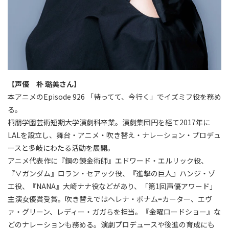
【声優 朴 璐美さん】
本アニメのEpisode 926 「待ってて、今行く」でイズミフ役を務め
る。
桐朋学園芸術短期大学演劇科卒業。演劇集団円を経て2017年に
LALを設立し、舞台・アニメ・吹き替え・ナレーション・プロデュ
ースと多岐にわたる活動を展開。
アニメ代表作に『鋼の錬金術師』エドワード・エルリック役、
『∀ガンダム』ロラン・セアック役、『進撃の巨人』ハンジ・ゾ
エ役、『NANA』大崎ナナ役などがあり、「第1回声優アワード」
主演女優賞受賞。吹き替えではヘレナ・ボナム=カーター、エヴ
ァ・グリーン、レディー・ガガらを担当。『金曜ロードショー』な
どのナレーションも務める。演劇プロデュースや後進の育成にも