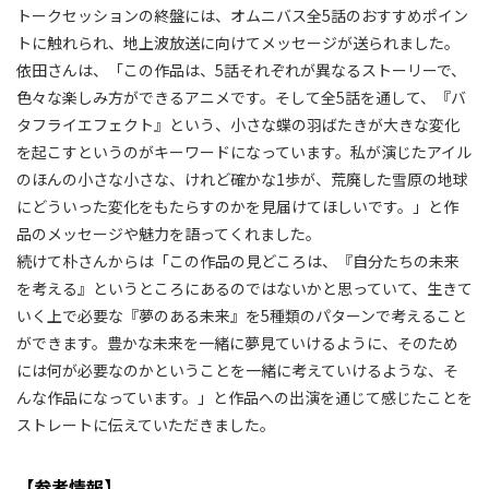
トークセッションの終盤には、オムニバス全5話のおすすめポイン
トに触れられ、地上波放送に向けてメッセージが送られました。
依田さんは、「この作品は、5話それぞれが異なるストーリーで、
色々な楽しみ方ができるアニメです。そして全5話を通して、『バ
タフライエフェクト』という、小さな蝶の羽ばたきが大きな変化
を起こすというのがキーワードになっています。私が演じたアイル
のほんの小さな小さな、けれど確かな1歩が、荒廃した雪原の地球
にどういった変化をもたらすのかを見届けてほしいです。」と作
品のメッセージや魅力を語ってくれました。
続けて朴さんからは「この作品の見どころは、『自分たちの未来
を考える』というところにあるのではないかと思っていて、生きて
いく上で必要な『夢のある未来』を5種類のパターンで考えること
ができます。豊かな未来を一緒に夢見ていけるように、そのため
には何が必要なのかということを一緒に考えていけるような、そ
んな作品になっています。」と作品への出演を通じて感じたことを
ストレートに伝えていただきました。
【参考情報】