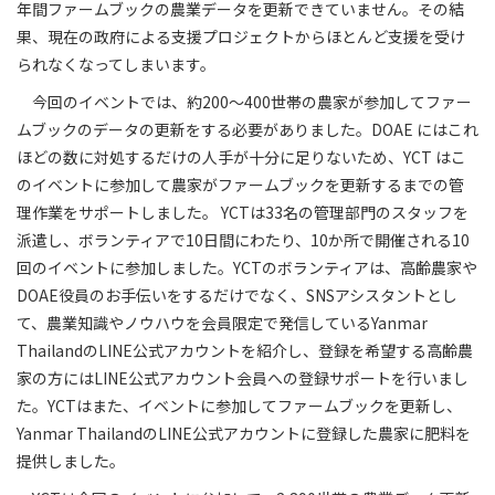
年間ファームブックの農業データを更新できていません。その結
果、現在の政府による支援プロジェクトからほとんど支援を受け
られなくなってしまいます。
今回のイベントでは、約200～400世帯の農家が参加してファー
ムブックのデータの更新をする必要がありました。DOAE にはこれ
ほどの数に対処するだけの人手が十分に足りないため、YCT はこ
のイベントに参加して農家がファームブックを更新するまでの管
理作業をサポートしました。 YCTは33名の管理部門のスタッフを
派遣し、ボランティアで10日間にわたり、10か所で開催される10
回のイベントに参加しました。YCTのボランティアは、高齢農家や
DOAE役員のお手伝いをするだけでなく、SNSアシスタントとし
て、農業知識やノウハウを会員限定で発信しているYanmar
ThailandのLINE公式アカウントを紹介し、登録を希望する高齢農
家の方にはLINE公式アカウント会員への登録サポートを行いまし
た。YCTはまた、イベントに参加してファームブックを更新し、
Yanmar ThailandのLINE公式アカウントに登録した農家に肥料を
提供しました。