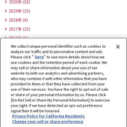
2020年 (10)
2019年 (15)
2018年 (4)
2017年 (15)
2016年 (6)
We collect unique personal identifier such as cookies to
analyze our traffic and to personalize content and ads.
Please click "
here
" to see more details about how we
use cookies and the retention period of each cookie. We
may sell or share information about your use of our
website to/with our analytics and advertising partners,
who may combine it with other information that you have
provided to them or that they have collected from your
use of their services. You have the right to opt out of sale
or share of your personal information by us. Please click
[Do Not Sell or Share My Personal Information] to exercise
your right. If we have detected an opt-out preference
signal then it will be honored.
ホーム
企業情報
CSR・環境
ニュース
2022年
Privacy Policy for California Residents
Yanmar Capital (Thailand)が農家を支援するためのイベントに参加しました
Change your sell or share preference
プライバシーポリシー
クッキーポリシー
ご利用にあたって