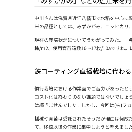
「みずかがみ」などの近江米を丹
中川さんは滋賀県近江八幡市で水稲を中心に
米の品種としては、みずかがみ、コシヒカリ
現在の栽培状況についてうかがってみた。「今
株/m2、使用育苗箱数16～17枚/10aで
鉄コーティング直播栽培に代わる
慣行栽培における作業面でご苦労があったと
コスト化は終わりのない課題ではないでしょ
は続きませんでした。しかし、今回は(株)フ
播種や育苗は委託されたそうだが理由は何故
て、移植以降の作業に集中しようと考えました