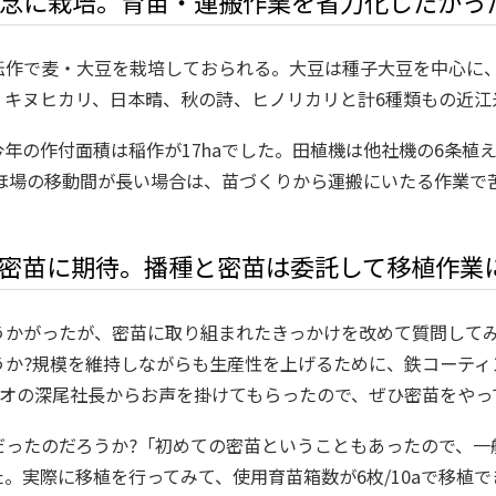
念に栽培。育苗・運搬作業を省力化したかった
転作で麦・大豆を栽培しておられる。大豆は種子大豆を中心に
、キヌヒカリ、日本晴、秋の詩、ヒノリカリと計6種類もの近江
年の作付面積は稲作が17haでした。田植機は他社機の6条植え
すね。ほ場の移動間が長い場合は、苗づくりから運搬にいたる作業
密苗に期待。播種と密苗は委託して移植作業
うかがったが、密苗に取り組まれたきっかけを改めて質問して
うか?規模を維持しながらも生産性を上げるために、鉄コーティ
カオの深尾社長からお声を掛けてもらったので、ぜひ密苗をや
だったのだろうか?「初めての密苗ということもあったので、一
。実際に移植を行ってみて、使用育苗箱数が6枚/10aで移植