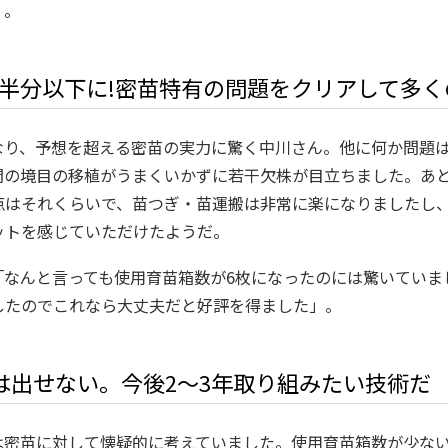
」。
半分以下に!密苗特有の問題をクリアして多く
なり、予想を超える密苗の実力に驚く中川さん。他に何か問題は
間の境目の移植がうまくいかずに若干欠株が目立ちました。あ
点はそれくらいで、苗つぎ・苗運搬は非常に楽になりましたし
ットを感じていただけたようだ。
「なんと言っても使用育苗箱数が6枚になったのには驚いていま
したのでこれなら大丈夫だと好評を得ました」。
は出せない。今後2～3年取り組みたい技術だ
は密苗に対して懐疑的に考えていました。使用育苗箱数が少な