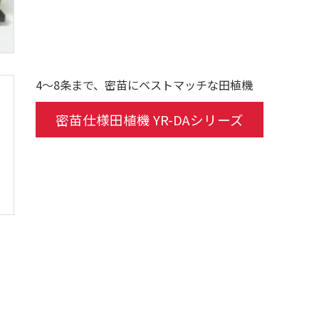
4～8条まで、密苗にベストマッチな田植機
密苗仕様田植機 YR-DAシリーズ