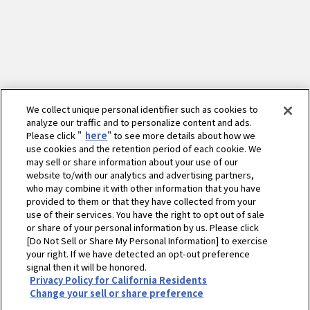
We collect unique personal identifier such as cookies to
analyze our traffic and to personalize content and ads.
Please click "
here
" to see more details about how we
use cookies and the retention period of each cookie. We
may sell or share information about your use of our
website to/with our analytics and advertising partners,
who may combine it with other information that you have
provided to them or that they have collected from your
use of their services. You have the right to opt out of sale
or share of your personal information by us. Please click
[Do Not Sell or Share My Personal Information] to exercise
ホーム
農業
ニュース
2020年
your right. If we have detected an opt-out preference
signal then it will be honored.
オンライン農業機械展示会「YANMAR ONLINE EXPO 2020」公開コンテンツ
Privacy Policy for California Residents
追加のお知らせ
Change your sell or share preference
プライバシーポリシー
クッキーポリシー
ご利用にあたって