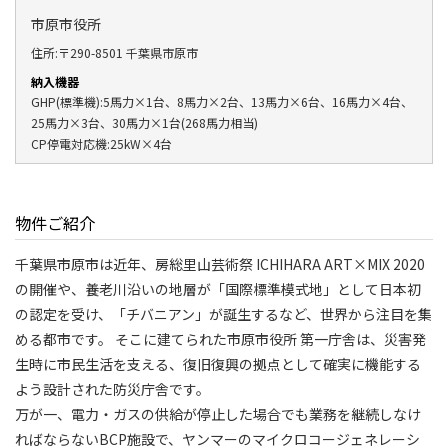
市原市役所
住所:〒290-8501 千葉県市原市
納入機器
GHP(標準機):5馬力×1台、8馬力×2台、13馬力×6台、16馬力×4台、
25馬力×3台、30馬力×1台(268馬力相当)
CP停電対応機:25kW×4台
物件ご紹介
千葉県市原市は近年、房総里山芸術祭 ICHIHARA ART×MIX 2020
の開催や、養老川沿いの地層が「国際標準模式地」として日本初
の認定を受け、「チバニアン」が誕生するなど、世界から注目を集
める都市です。 そこに建てられた市原市役所 第一庁舎は、災害発
生時に市民生活を支える、復旧復興の拠点として確実に機能する
よう設計された防災庁舎です。
万が一、電力・ガスの供給が停止した場合でも業務を継続しなけ
ればならないBCP施設で、ヤンマーのマイクロコージェネレーシ