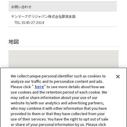
お問い合わせ
ヤンマーアグリジャパン株式会社厚真支店
TEL: 0145-27-2314
地図
We collect unique personal identifier such as cookies to
analyze our traffic and to personalize content and ads.
Please click "
here
" to see more details about how we
use cookies and the retention period of each cookie. We
may sell or share information about your use of our
website to/with our analytics and advertising partners,
who may combine it with other information that you have
provided to them or that they have collected from your
use of their services. You have the right to opt out of sale
or share of your personal information by us. Please click