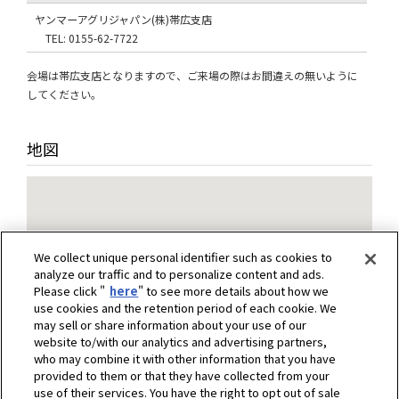
ヤンマーアグリジャパン(株)帯広支店
TEL: 0155-62-7722
会場は帯広支店となりますので、ご来場の際はお間違えの無いように
してください。
地図
We collect unique personal identifier such as cookies to
analyze our traffic and to personalize content and ads.
Please click "
here
" to see more details about how we
use cookies and the retention period of each cookie. We
may sell or share information about your use of our
website to/with our analytics and advertising partners,
who may combine it with other information that you have
provided to them or that they have collected from your
use of their services. You have the right to opt out of sale