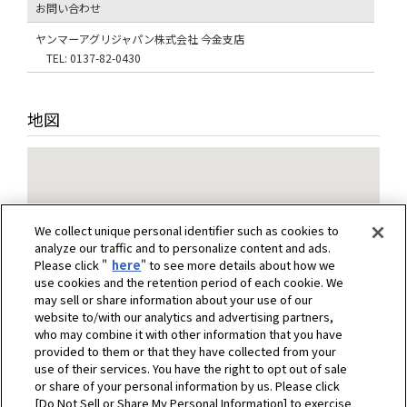
お問い合わせ
ヤンマーアグリジャパン株式会社 今金支店
TEL: 0137-82-0430
地図
We collect unique personal identifier such as cookies to
analyze our traffic and to personalize content and ads.
Please click "
here
" to see more details about how we
use cookies and the retention period of each cookie. We
may sell or share information about your use of our
website to/with our analytics and advertising partners,
who may combine it with other information that you have
provided to them or that they have collected from your
use of their services. You have the right to opt out of sale
or share of your personal information by us. Please click
[Do Not Sell or Share My Personal Information] to exercise