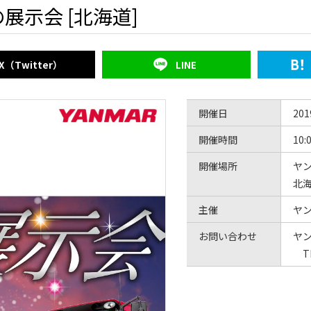
示会 [北海道]
X（Twitter）
LINE
開催日
20
開催時間
10:
開催場所
ヤ
北
主催
ヤ
お問い合わせ
ヤ
TEL