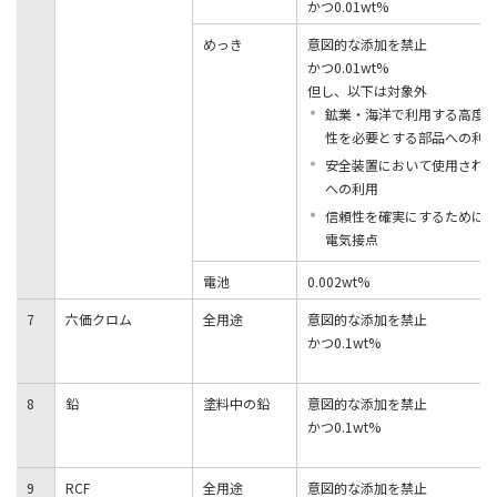
かつ0.01wt%
めっき
意図的な添加を禁止
かつ0.01wt%
但し、以下は対象外
鉱業・海洋で利用する高度
性を必要とする部品への利
安全装置において使用され
への利用
信頼性を確実にするために
電気接点
電池
0.002wt%
7
六価クロム
全用途
意図的な添加を禁止
かつ0.1wt%
8
鉛
塗料中の鉛
意図的な添加を禁止
かつ0.1wt%
9
RCF
全用途
意図的な添加を禁止