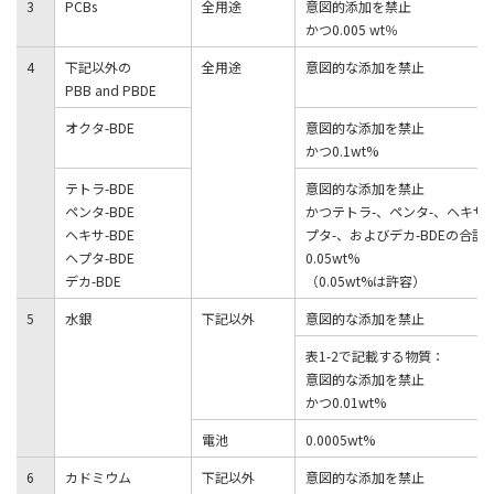
3
PCBs
全用途
意図的添加を禁止
かつ0.005 wt％
4
下記以外の
全用途
意図的な添加を禁止
PBB and PBDE
オクタ-BDE
意図的な添加を禁止
かつ0.1wt%
テトラ-BDE
意図的な添加を禁止
ペンタ-BDE
かつテトラ-、ペンタ-、ヘキサ-
ヘキサ-BDE
プタ-、およびデカ-BDEの合計
ヘプタ-BDE
0.05wt%
デカ-BDE
（0.05wt%は許容）
5
水銀
下記以外
意図的な添加を禁止
表1-2で記載する物質：
意図的な添加を禁止
かつ0.01wt%
電池
0.0005wt%
6
カドミウム
下記以外
意図的な添加を禁止