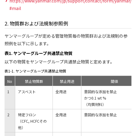
https://www.yanmar.com/jp/support/contact/form/yanmar/
#mail
2. 物質群および法規制参照例
ヤンマーグループが定める管理物質毎の物質群および法規制の参
照例を以下に示します。
表1. ヤンマーグループ共通禁止物質
以下の物質をヤンマーグループ共通禁止物質と定めます。
表1-1. ヤンマーグループ共通禁止物質
No
禁止物質群
禁止用途
閾値
1
アスベスト
全用途
意図的な添加を禁止
かつ0.1 wt %
（均質材料）
2
特定フロン
全用途
意図的な添加を禁止
（CFC, HCFCその
他）