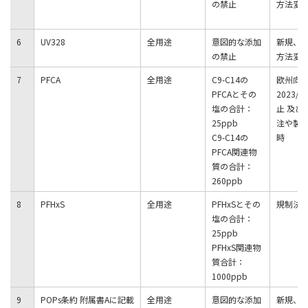
の禁止
方法変
6
UV328
全用途
意図的な添加
新規、
の禁止
方法変
7
PFCA
全用途
C9-C14の
欧州向
PFCAとその
2023/
塩の合計：
止 及び
25ppb
注や製
C9-C14の
時
PFCA関連物
質の合計：
260ppb
8
PFHxS
全用途
PFHxSとその
規制決
塩の合計：
25ppb
PFHxS関連物
質合計：
1000ppb
9
POPs条約 附属書Aに記載
全用途
意図的な添加
新規、