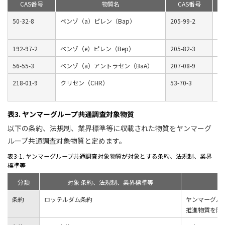
CAS番号
物質名
CAS番号
50-32-8
ベンゾ（a）ピレン（Bap）
205-99-2
ベ
（
192-97-2
ベンゾ（e）ピレン（Bep）
205-82-3
ベ
56-55-3
ベンゾ（a）アントラセン（BaA）
207-08-9
ベ
218-01-9
クリセン（CHR）
53-70-3
ジ
（
表3. ヤンマーグループ共通調査対象物質
以下の条約、法規制、業界標準等に収載された物質をヤンマーグ
ループ共通調査対象物質と定めます。
表3-1. ヤンマーグループ共通調査対象物質が対象とする条約、法規制、業界
標準等
分類
対象 条約、法規制、業界標準等
条約
ロッテルダム条約
ヤンマーグル
推進物質を除