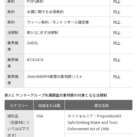
条約
POPs条約
同上
条約
水銀に関する水俣条約
同上
条約
ウィーン条約／モントリオール議定書
同上
法規制
表3-2に示す法規制
同上
業界標
GADSL
同上
準
業界標
IEC62474
同上
準
業界標
chemSHERPA管理対象物質リスト
同上
準
表3-2. ヤンマーグループ共通調査対象物質の対象となる法規制
カテゴリー
地域または国
原文名称
成形品
USA
カリフォルニア：Proposition65
（包装材につ
Safe Drinking Water and Toxic
いては以下で
Enforcement Act of 1986
示す）