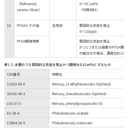
（Refractory
かつ0.1wt%
ceramic fibers）
（均質材料）
10
PFOAとその塩
全用途
意図的な添加を禁止
かつ25ppb
PFOA関連物質
意図的な添加を禁止
かつ1つまたは複数のPFOA関
の組合せの場合、濃度合計1000
表1-2. 水銀のうち意図的な添加を禁止かつ閾値を0.01wt%とするもの
CAS番号
物質名
13302-00-6
Mercury, (2-ethylhexanoato-O)phenyl-
26545-49-3
Mercury, (neodecanoato-O)phenyl-
103-27-5
Mercury, phenyl(propanoato-O)-
62-38-4
Phenylmercuric acetate
13864-38-5
Phenylmercury octanoate