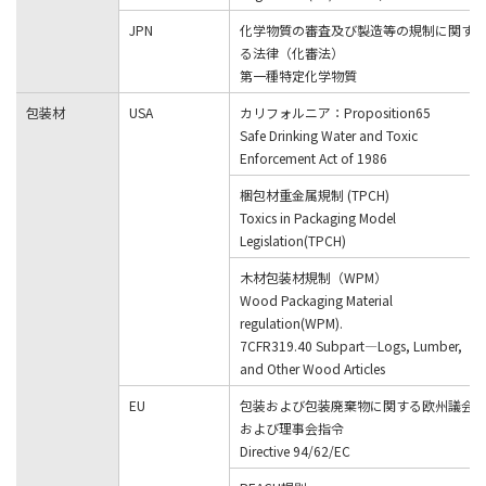
JPN
化学物質の審査及び製造等の規制に関す
る法律（化審法）
第一種特定化学物質
包装材
USA
カリフォルニア：Proposition65
Safe Drinking Water and Toxic
Enforcement Act of 1986
梱包材重金属規制 (TPCH)
Toxics in Packaging Model
Legislation(TPCH)
木材包装材規制（WPM）
Wood Packaging Material
regulation(WPM).
7CFR319.40 Subpart—Logs, Lumber,
and Other Wood Articles
EU
包装および包装廃棄物に関する欧州議会
および理事会指令
Directive 94/62/EC