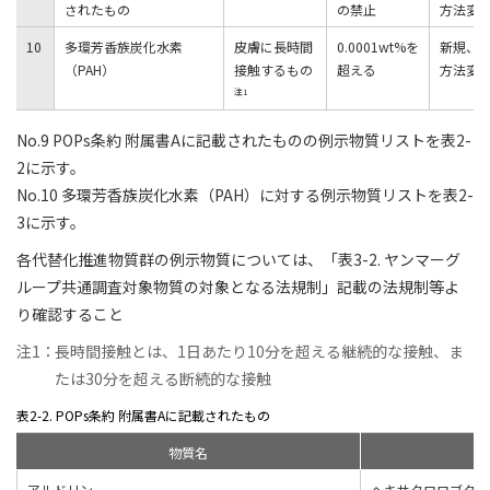
されたもの
の禁止
方法変
10
多環芳香族炭化水素
皮膚に長時間
0.0001wt%を
新規、
（PAH）
接触するもの
超える
方法変
注1
No.9 POPs条約 附属書Aに記載されたものの例示物質リストを表2-
2に示す。
No.10 多環芳香族炭化水素（PAH）に対する例示物質リストを表2-
3に示す。
各代替化推進物質群の例示物質については、「表3-2. ヤンマーグ
ループ共通調査対象物質の対象となる法規制」記載の法規制等よ
り確認すること
注1：
長時間接触とは、1日あたり10分を超える継続的な接触、ま
たは30分を超える断続的な接触
表2-2. POPs条約 附属書Aに記載されたもの
物質名
アルドリン
ヘキサクロロブタジ