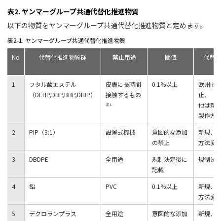
表2. ヤンマーグループ共通代替化推進物質
以下の物質をヤンマーグループ共通代替化推進物質と定めます。
表2-1. ヤンマーグループ共通代替化推進物質
No
代替化推進物質群
禁止用途
閾値
代替
1
フタル酸エステル
皮膚に長時間
0.1%以上
欧州向
（DEHP,DBP,BBP,DIBP）
接触するもの
止、
他は新
注1
製作方
2
PIP（3:1）
設置式機械
意図的な添加
新規、
の禁止
方法変
3
DBDPE
全用途
規制決定後に
規制決
記載
4
鉛
PVC
0.1%以上
新規、
方法変
5
デクロランプラス
全用途
意図的な添加
新規、