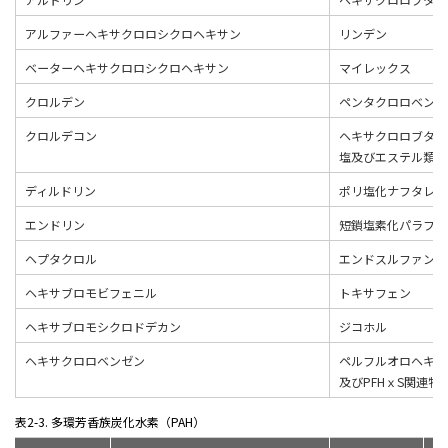
アルファーヘキサクロロシクロヘキサン
リンデン
ベーターヘキサクロロシクロヘキサン
マイレックス
クロルデン
ペンタクロロベンゼ
クロルデコン
ヘキサクロロブタジ
塩及びエステル類
ディルドリン
ポリ塩化ナフタレン
エンドリン
短鎖塩素化パラフィ
ヘプタクロル
エンドスルファン
ヘキサブロモビフェニル
トキサフェン
ヘキサブロモシクロドデカン
ジコホル
ヘキサクロロベンゼン
ペルフルオロヘキサ
及びPFHｘS関連物
表2-3. 多環芳香族炭化水素（PAH）