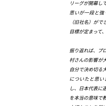
リーグが開幕し
思いが一段と強
（旧社名）がで
目標が定まって
振り返れば、プ
村さんの影響が
自分で決め切る
についたと思いま
し、日本代表に
を本当の意味で