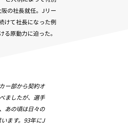
大阪の社長就任。Jリー
続けて社長になった例
ける原動力に迫った。
カー部から契約オ
べましたが、選手
、あの頃は日々の
います。93年にJ