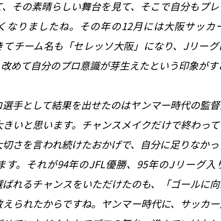
て、その素晴らしい舞台を見て、そこで自分もプレ
くなりましたね。その年の12月には大阪サッカ
きてチーム名も「セレッソ大阪」になり、Jリーグ
、改めて自分のプロ意識が芽生えたという印象がす
ロ選手として結果を出せたのはヤンマー時代の監督
大きいと思います。チャンスメイクだけで終わって
大切さを言われ続けたおかげで、自分に足りなかっ
す。それが94年のJFL優勝、95年のJリーグ
選ばれるチャンスをいただけたのも、「ゴールに向
教えられたからですね。ヤンマー時代に、サッカー