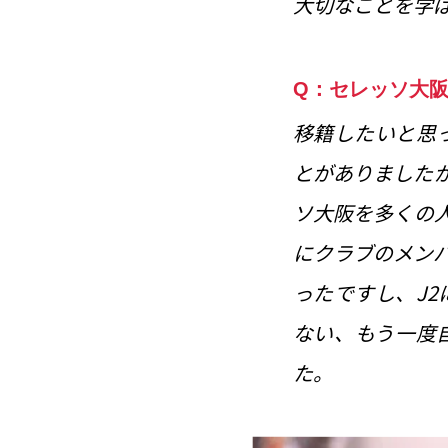
大切なことを学
Q：セレッソ大
移籍したいと思
とがありました
ソ大阪を多くの
にクラブのメン
ったですし、J
ない、もう一度
た。