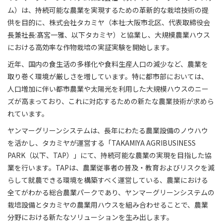
ム）は、持続可能な農業を実現するための革新的な栽培技術の提
供を目的に、株式会社タカミヤ（本社:大阪市北区、代表取締役会
長兼社長:髙宮一雅、以下タカミヤ）と協業し、大規模農業ハウス
における高効率な作物栽培の実証実験を開始します。
近年、国内の食生活の多様化や食料生産人口の減少など、農業を
取り巻く環境が厳しさを増しています。特に都市部においては、
人口増加に伴い都市農業や太陽光を利用した大規模ハウスのニー
ズが高まっており、これに対応するための新たな農業技術が求めら
れています。
ヤンマーグリーンシステムは、長年にわたる農業設備のノウハウ
を活かし、タカミヤが運営する「TAKAMIYA AGRIBUSINESS
PARK（以下、TAP）」にて、持続可能な農業の実現を目指した協
業を行います。TAPは、農業従事者の普及・教育およびリスクを減
らして就農できる環境を構築すべく運営している、農業における
全てがわかる総合農業パークであり、ヤンマーグリーンシステムの
栽培設備とタカミヤの農業用ハウスを組み合わせることで、農業
分野における新たなソリューションを生み出します。