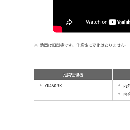
※
動画は旧型機です。作業性に変化はありません。
推奨管理機
YK450RK
内外
内