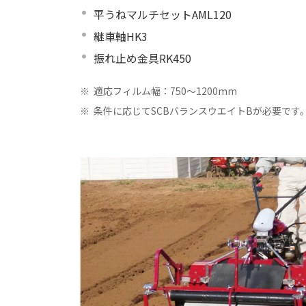
平うねマルチセットAML120
継車軸HK3
振れ止め金具RK450
※
適応フィルム幅：750～1200mm
※
条件に応じてSCBバランスウエイトBが必要です