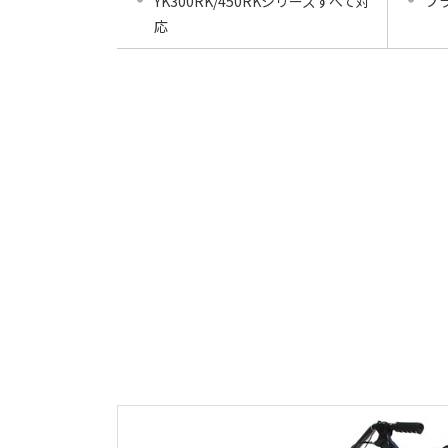
YK300RK/450RKシリーズすべて対
プ
応