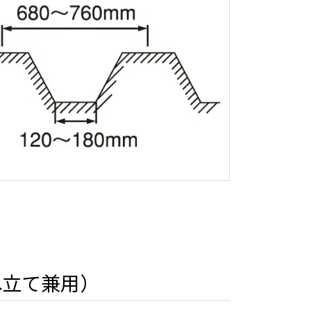
ね立て兼用）