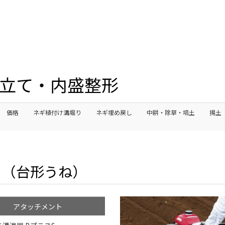
 うね立て・内盛整形
価格
ネギ植付け溝堀り
ネギ埋め戻し
中耕・除草・培土
揚土
る（台形うね）
アタッチメント