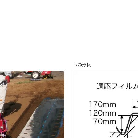
。
うね形状