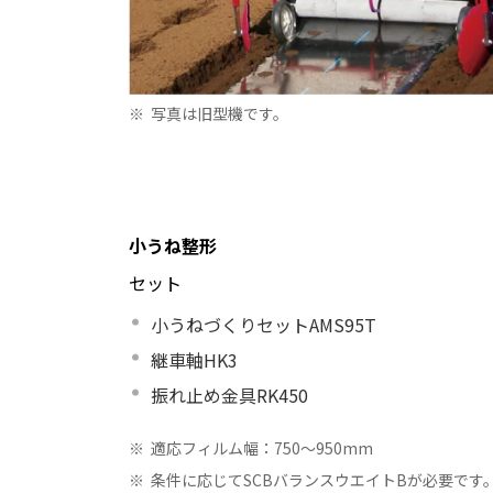
※
写真は旧型機です。
小うね整形
セット
小うねづくりセットAMS95T
継車軸HK3
振れ止め金具RK450
※
適応フィルム幅：750～950mm
※
条件に応じてSCBバランスウエイトBが必要です