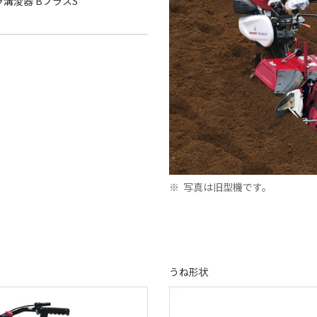
ラ溝浚器 BプラスS
※
写真は旧型機です。
うね形状