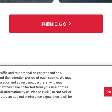
詳細はこちら
raffic and to personalize content and ads.
nd the retention period of each cookie. We may
nalytics and advertising partners, who may
hat they have collected from your use of their
事業・製品紹介
al information by us. Please click [Do Not Sell or
Do 
cted an opt-out preference signal then it will be
ed.
プライバシ