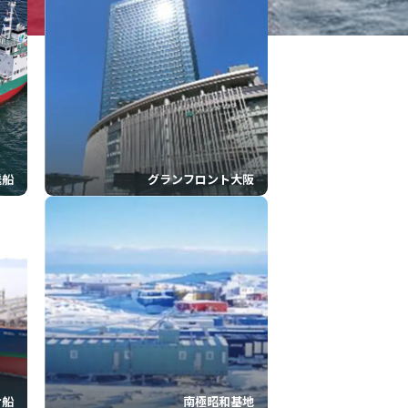
送船
グランフロント大阪
ナ船
南極昭和基地