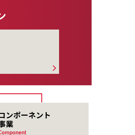
ン
コンポー
ネント
事業
Component