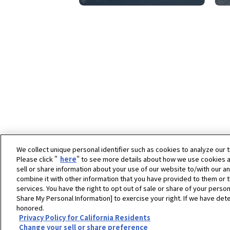
We collect unique personal identifier such as cookies to analyze our t
Please click "
here
" to see more details about how we use cookies a
sell or share information about your use of our website to/with our a
combine it with other information that you have provided to them or t
ホーム
ヤンマーパワーソリューション株式会社
services. You have the right to opt out of sale or share of your person
Share My Personal Information] to exercise your right. If we have dete
honored.
Copyright © YANMAR HOLDINGS CO., LTD. All rights reserv
Privacy Policy for California Residents
Change your sell or share preference