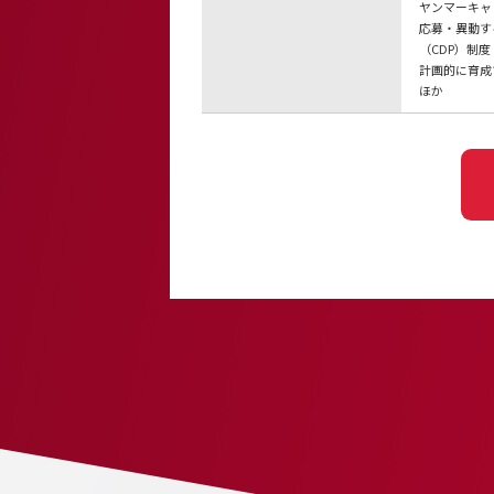
ヤンマーキャ
応募・異動す
（CDP）制
計画的に育成
ほか