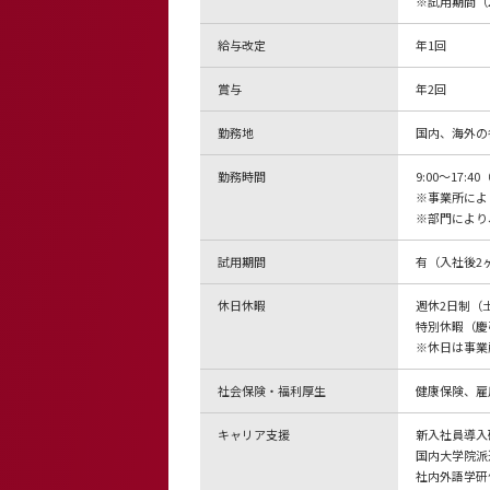
※試用期間（
給与改定
年1回
賞与
年2回
勤務地
国内、海外の
勤務時間
9:00～17:
※事業所によ
※部門により
試用期間
有（入社後2
休日休暇
週休2日制（
特別休暇（慶弔
※休日は事業
社会保険・福利厚生
健康保険、雇
キャリア支援
新入社員導入
国内大学院派
社内外語学研