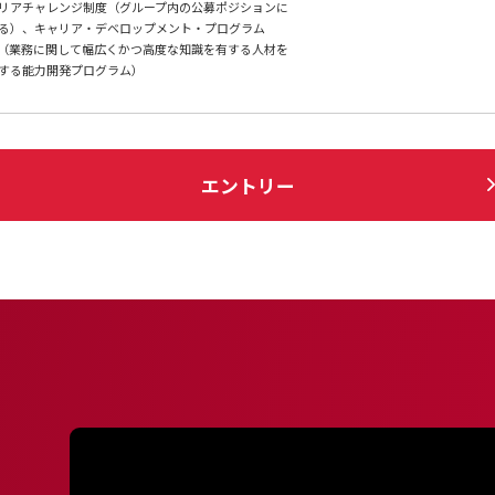
リアチャレンジ制度（グループ内の公募ポジションに
る）、キャリア・デベロップメント・プログラム
度（業務に関して幅広くかつ⾼度な知識を有する⼈材を
する能⼒開発プログラム）
エントリー