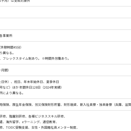
2ヶ月）は支給対象外
各事業所
40（休憩時間45分）
り異なる。
、フレックスタイム制あり。 ※時間外労働あり。
ヶ月間）
土日休）、祝日、年末年始休日、夏季休日
など）ほか 年間休日128日（2024年実績）
所により異なる。
用保険、厚生年金保険、労災保険財形貯蓄、財形融資、新入社員寮・独単身寮（兵庫、滋賀
研修、階層別研修、各種ビジネススキル研修、
遣、海外留学、eラーニング、通信教育、
修、TOEIC受験支援、女性・外国籍社員メンター制度、