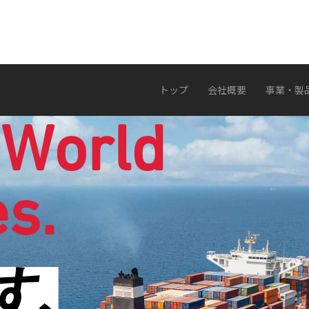
トップ
会社概要
事業・製
 World
s.