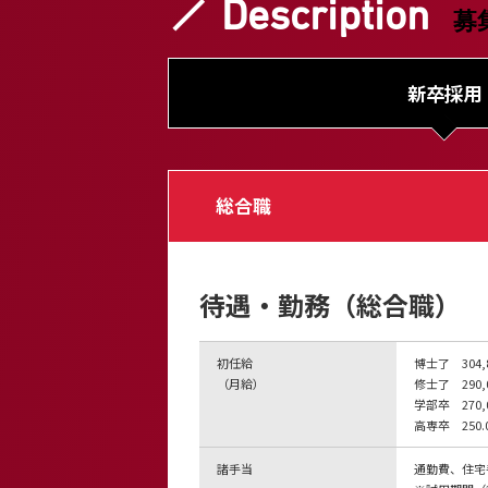
Description
募
新卒採用
総合職
待遇・勤務（総合職）
初任給
博士了 304,
（月給）
修士了 290,
学部卒 270,
高専卒 250.
諸手当
通勤費、住宅