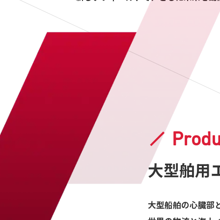
Produ
大型舶用
大型船舶の心臓部