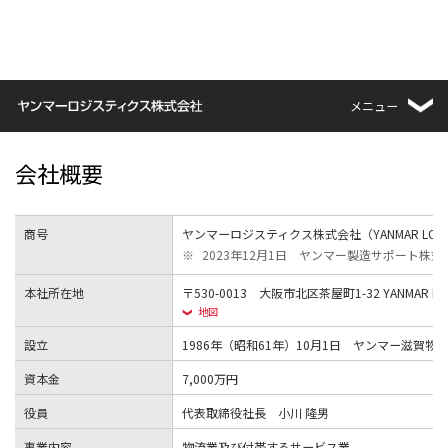
メニュー
会社概要
商号
ヤンマーロジスティクス株式会社（YANMAR LOGISTIC
※
2023年12月1日 ヤンマー製造サポート株
本社所在地
〒530-0013 大阪市北区茶屋町1-32 YANMAR FLYIN
地図
設立
1986年（昭和61年）10月1日 ヤンマー滋賀
資本金
7,000万円
役員
代表取締役社長 小川 隆男
事業内容
物流業及び付帯するサービス業