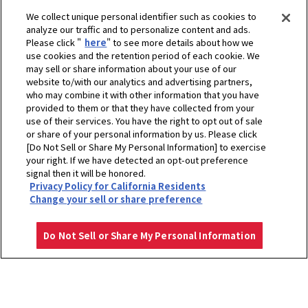
We collect unique personal identifier such as cookies to
analyze our traffic and to personalize content and ads.
Please click "
here
" to see more details about how we
use cookies and the retention period of each cookie. We
may sell or share information about your use of our
website to/with our analytics and advertising partners,
who may combine it with other information that you have
provided to them or that they have collected from your
use of their services. You have the right to opt out of sale
or share of your personal information by us. Please click
[Do Not Sell or Share My Personal Information] to exercise
your right. If we have detected an opt-out preference
signal then it will be honored.
Privacy Policy for California Residents
Change your sell or share preference
ホーム
農業
製品・サービス
コンバイン・普通型コンバイン用アタッチメント・バインダー・自走自
Do Not Sell or Share My Personal Information
脱・籾すり機・粗選機・調製機 - コンバイン
YH6135・YH7135
ハンドル操作でラク
プライバシーポリシー
クッキーポリシー
ご利用にあたって
Select Region
Copyright © YANMAR HOLDINGS CO., LTD. All rights reserved.